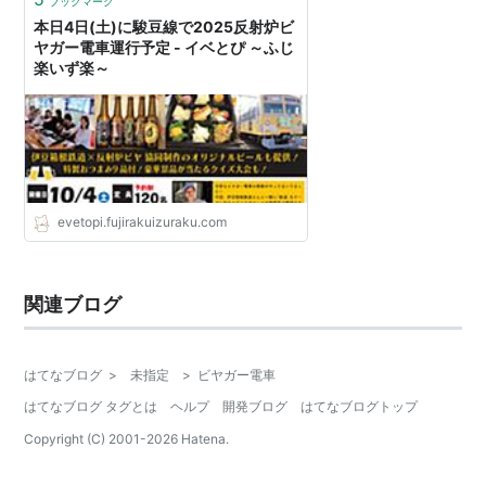
ブックマーク
本日4日(土)に駿豆線で2025反射炉ビ
ヤガー電車運行予定 - イベとぴ ～ふじ
楽いず楽～
evetopi.fujirakuizuraku.com
関連ブログ
はてなブログ
>
未指定
>
ビヤガー電車
はてなブログ タグとは
ヘルプ
開発ブログ
はてなブログトップ
Copyright (C) 2001-
2026
Hatena.