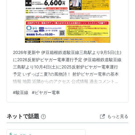
2026年更新中 伊豆箱根鉄道駿豆線三島駅より9月5日(土)
に2026反射炉ビヤガー電車運行予定 伊豆箱根鉄道駿豆線
三島駅より10月4日(土)に2025反射炉ビヤガー電車運行
予定 いずっぱこ夏?の風物詩！ 射炉ビヤガー電車の基本
情報 地図 近隣からのアクセス 公式情報 過去コメント
2020反射炉ビヤガー電車 「2020 反射炉ビヤガー電車」
#
駿豆線
#
ビヤガー電車
開催中止について 伊豆箱根鉄道駿豆線三島駅より9月5日
(土)に2026反射炉ビヤガー電車運行予定 電車で乾杯！
「2026反射炉ビヤガー電車」開催のお知らせ 9月5日
ネットで話題
もっと見る
（土）に毎年好評をいただいているビール電車「2026反
射炉ビヤガー電車」を開催します。本企画…
5