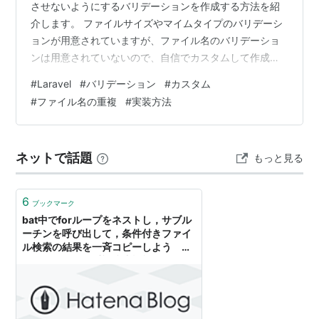
させないようにするバリデーションを作成する方法を紹
介します。 ファイルサイズやマイムタイプのバリデーシ
ョンが用意されていますが、ファイル名のバリデーショ
ンは用意されていないので、自信でカスタムして作成す
る必要があります。 それでは実装していきましょう！ 前
#
Laravel
#
バリデーション
#
カスタム
提 filesテーブルが存在 テーブルにfile_nameというファ
#
ファイル名の重複
#
実装方法
イル名を保存するカラムが存在 ModelのFile.phpが存在
Rulesディレクトリにバリデーションルールのファイルを
作成 先ずはruleのファイルをコマンドで作成します。
ネットで話題
もっと見る
php artisan make:rule Fi…
6
ブックマーク
bat中でforループをネストし，サブル
ーチンを呼び出して，条件付きファイ
ル検索の結果を一斉コピーしよう
（ファイル名の重複防止機能付き） -
主に言語とシステム開発に関して