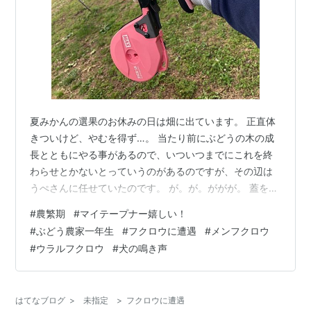
夏みかんの選果のお休みの日は畑に出ています。 正直体
きついけど、やむを得ず…。 当たり前にぶどうの木の成
長とともにやる事があるので、いついつまでにこれを終
わらせとかないとっていうのがあるのですが、その辺は
うぺさんに任せていたのです。 が。が。ががが。 蓋を開
けてみたらどうもギリギリ。 間に合う？これってレベ
#
農繁期
#
マイテープナー嬉しい！
ル。 てなわけで休み返上で畑作業しています。ふーう。
#
ぶどう農家一年生
#
フクロウに遭遇
#
メンフクロウ
摘粒までは週2休みだと思ってたのに〜。もっと余裕をも
#
ウラルフクロウ
#
犬の鳴き声
って作業計画を立ててほしいものです。ぐちぐち。 誘引
完了！ さて。 てなわけで昨日も誘引をしました。 うぺ
さんがサプライズで買ってきてくれた私専用テープナ
はてなブログ
>
未指定
>
フクロウに遭遇
ー！ 自分専用の道具ってのは嬉しい…