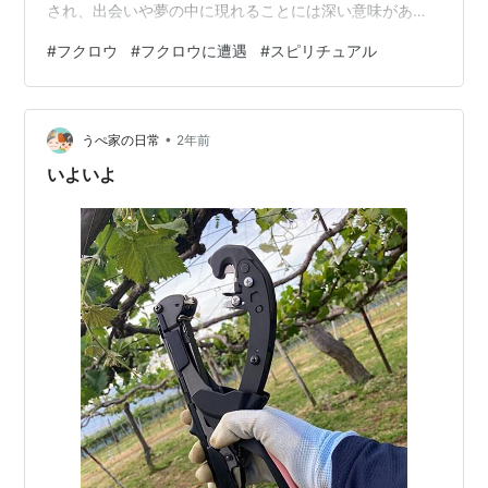
され、出会いや夢の中に現れることには深い意味がある
と考えられます。 また、色や種類によっても象徴するメ
#
フクロウ
#
フクロウに遭遇
#
スピリチュアル
ッセージが異なり、白や黒のフクロウには特有の暗示が
込められています。 さらに、羽や置物といった形で私た
ちの暮らしに入り込むこともあり、それぞれが持つ意味
•
を知ることで日常のヒントを得られるのです。 この記事
うぺ家の日常
2年前
では、フクロウのスピリチュアルな意味を5つの側面から
いよいよ
丁寧に解説していきます。 フクロウのス…