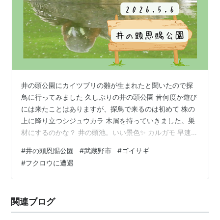
井の頭公園にカイツブリの雛が生まれたと聞いたので探
鳥に行ってみました 久しぶりの井の頭公園 昔何度か遊び
には来たことはありますが、探鳥で来るのは初めて 株の
上に降り立つシジュウカラ 木屑を持っていきました。巣
材にするのかな？ 井の頭池。いい景色✨ カルガモ 早速カ
イツブリ。一羽でスイスイ〜💨 雛はいないなぁ この子も
#
井の頭恩賜公園
#
武蔵野市
#
ゴイサギ
一羽で採餌中 井の頭池にいる生き物の案内 カイツブリの
#
フクロウに遭遇
案内書いてあります 他のところに（写真撮り忘れました
🙏）4月29日に雛が生まれたと書いてありました 訪れた
のは5月6日。雛ではなく、幼鳥になっているかもしれま
関連ブログ
せん 井の頭公園と言えば野外ステージ 前日の5月5日、
元「たま」の知久…