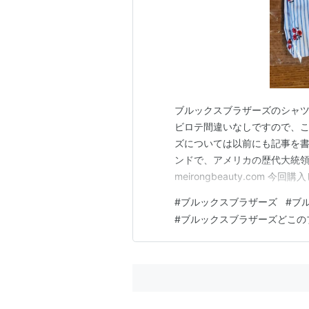
ブルックスブラザーズのシャツ
ビロテ間違いなしですので、こ
ズについては以前にも記事を
ンドで、アメリカの歴代大統領
meirongbeauty.co
こういうデザインのものが欲し
#
ブルックスブラザーズ
#
ブ
所々フリルになっていて大人可愛い
#
ブルックスブラザーズどこの
致しました。 １００００円程