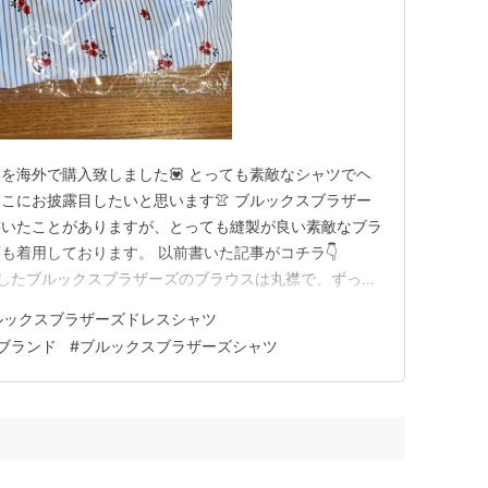
を海外で購入致しました💟 とっても素敵なシャツでヘ
こにお披露目したいと思います👚 ブルックスブラザー
書いたことがありますが、とっても縫製が良い素敵なブラ
も着用しております。 以前書いた記事がコチラ👇
m 今回購入したブルックスブラザーズのブラウスは丸襟で、ずっと
かったという感じのものでした。出会えて幸せでした💗
ルックスブラザーズドレスシャツ
かんじです( ﾟдﾟ)ｳﾑ💚 リンク 今回はセールで購入
ブランド
#
ブルックスブラザーズシャツ
…