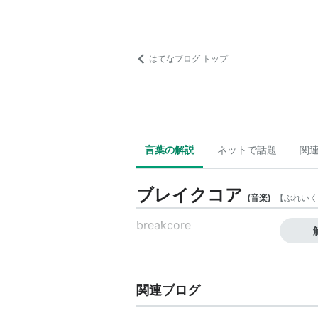
はてなブログ トップ
言葉の解説
ネットで話題
関
ブレイクコア
(
音楽
)
【
ぶれいく
breakcore
関連ブログ