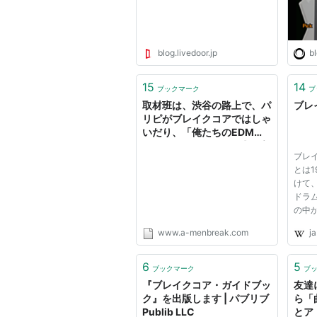
blog.livedoor.jp
b
15
14
ブックマーク
ブ
取材班は、渋谷の路上で、パ
ブレイ
リピがブレイクコアではしゃ
いだり、「俺たちのEDMじ
ゃない…」と気づき戸惑う貴
ブレイク
重な様子の撮影に成功しまし
とは1
た
けて
ドラ
の中
ク・
www.a-menbreak.com
ja
イルの
なブ
リン
6
5
ブックマーク
ブ
される
『ブレイクコア・ガイドブッ
友達
ク』を出版します | パブリブ
ら「
Publib LLC
とア