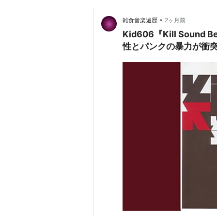
•
雑食音楽遍歴
2ヶ月前
Kid606『Kill Sound B
性とパンクの暴力が衝