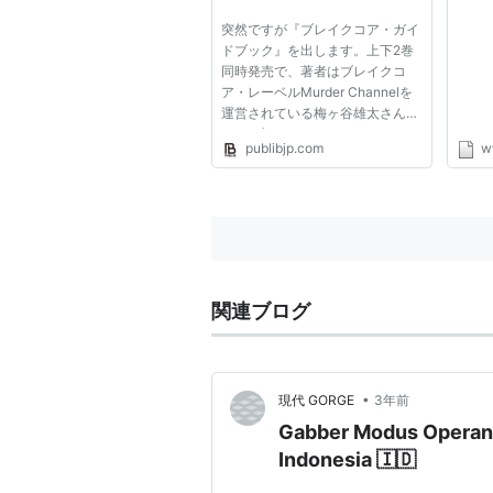
ド…
突然ですが『ブレイクコア・ガイ
楽な
ドブック』を出します。上下2巻
同時発売で、著者はブレイクコ
ア・レーベルMurder Channelを
運営されている梅ヶ谷雄太さんで
す。 ブレイクコアはテクノのサ
publibjp.com
w
ブジャンルの一つで、最も自由で
過激で複雑とされています。 メ
タルやレゲエ、ヒップホップ、ク
ラシックなどありとあらゆるジャ
ンル...
関連ブログ
•
現代 GORGE
3年前
Gabber Modus Oper
Indonesia 🇮🇩