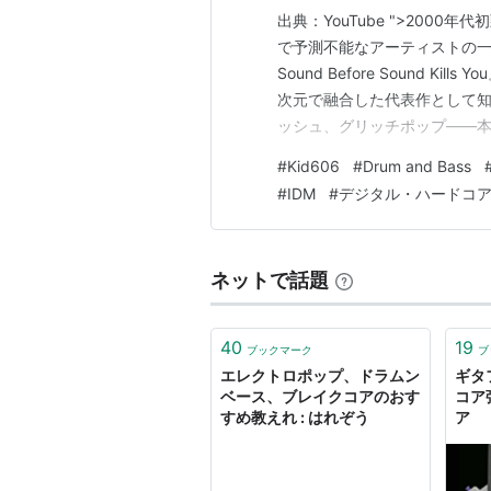
出典：YouTube ">200
で予測不能なアーティストの一人がK
Sound Before Sound 
次元で融合した代表作として知
ッシュ、グリッチポップ——
アと攻撃性を同時に鳴らす稀有
#
Kid606
#
Drum and Bass
も、驚くほどキャッチーなメ
#
IDM
#
デジタル・ハードコ
ネットで話題
40
19
ブックマーク
ブ
エレクトロポップ、ドラムン
ギタ
ベース、ブレイクコアのおす
コア
すめ教えれ : はれぞう
ア