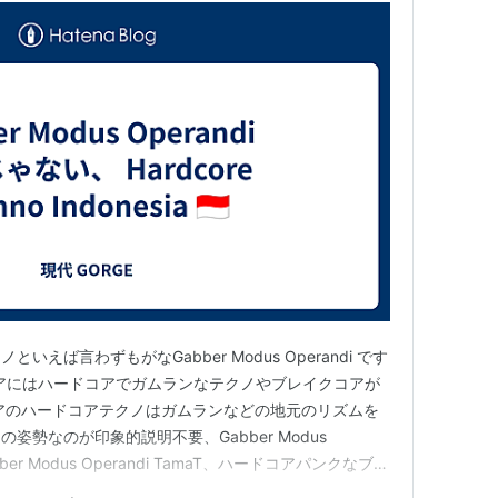
えば言わずもがなGabber Modus Operandi です
アにはハードコアでガムランなテクノやブレイクコアが
アのハードコアテクノはガムランなどの地元のリズムを
姿勢なのが印象的説明不要、Gabber Modus
Gabber Modus Operandi TamaT、ハードコアパンクなブレ
lon TamaT 新進気鋭のガムランガバ The X Dogx インドネ