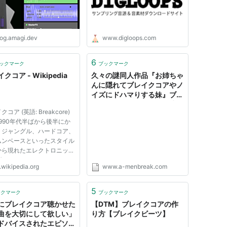
log.amagi.dev
www.digloops.com
6
ックマーク
ブックマーク
クコア - Wikipedia
久々の謎同人作品『お姉ちゃ
んに隠れてブレイクコアやノ
イズにドハマりする妹』ブレ
イクコアの偉い人からお叱り
コア (英語: Breakcore)
を受けてしまったため、タイ
990年代半ばから後半にか
トルを一部変更する : アーメ
、ジャングル、ハードコア、
ン速報
ムンベースといったスタイル
から現れたエレクトロニッ
ダンス・ミュージックのスタ
.wikipedia.org
www.a-menbreak.com
一つである[1]。複雑で緻密
レイクビートと幅広いサンプ
グ音源が高速なテンポで再生
5
ックマーク
ブックマーク
ことを特徴とする。 アメ...
にブレイクコア聴かせた
【DTM】ブレイクコアの作
曲を大切にして欲しい」
り方【ブレイクビーツ】
ドバイスされたエピソー