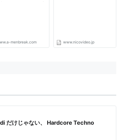
ブレイクコアはギャグ音
のか？
ww.a-menbreak.com
www.nicovideo.jp
andi だけじゃない、 Hardcore Techno