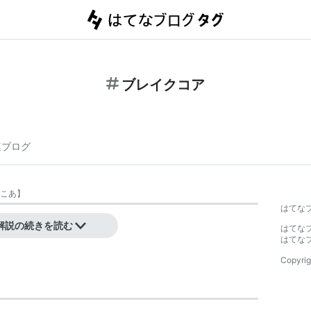
ブレイクコア
連ブログ
こあ
】
はてな
解説の続きを読む
はてな
はてな
Copyrig