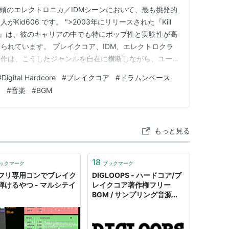
0年代初頭のエレクトロニカ／IDMシーンにおいて、最も挑発的
id606 です。 ">2003年にリリースされた『Kill
Kills You』は、彼のキャリアの中でも特にポップ性と実験性が高
られています。 ブレイクコア、IDM、エレクトロクラ
本作は、こうしたジャンルを自在に横断しながら、ユーモ
なアルバムです。 過激なサウンドコラージュの中に
#
Digital Hardcore
#
ブレイクコア
#
ドラムンベース
ロディやダンサブルなグルーヴが息づいています。
ア
#
音楽
#
BGM
もっと見る
18
ックマーク
ブックマーク
フリ専用コンでブレイク
DIGLOOPS - ハードコア/ブ
弾けるやつ - マルシテイ
レイクコア著作権フリー
BGM / サンプリング音源
powered by BASE