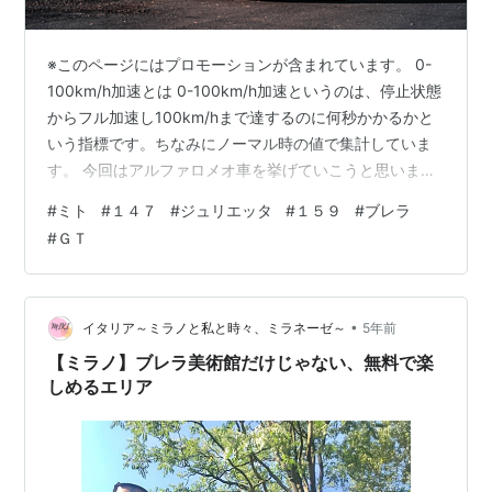
※このページにはプロモーションが含まれています。 0-
100km/h加速とは 0-100km/h加速というのは、停止状態
からフル加速し100km/hまで達するのに何秒かかるかと
いう指標です。ちなみにノーマル時の値で集計していま
す。 今回はアルファロメオ車を挙げていこうと思いま
す。およそ2010年ぐらいのモデルについて資料がありま
#
ミト
#
１４７
#
ジュリエッタ
#
１５９
#
ブレラ
したので列挙していきます。やはりメーカー的にもアウ
#
ＧＴ
トバーンを走ることもあるせいか0-100km/hについての
データが出てきますね。 アルファロメオ ミト 1.4
105PS： 10.7秒 ミト 1.4ターボ 155PS： 8.0秒 ミト 1.4
ターボ 170PS： 7.…
•
イタリア～ミラノと私と時々、ミラネーゼ～
5年前
【ミラノ】ブレラ美術館だけじゃない、無料で楽
しめるエリア