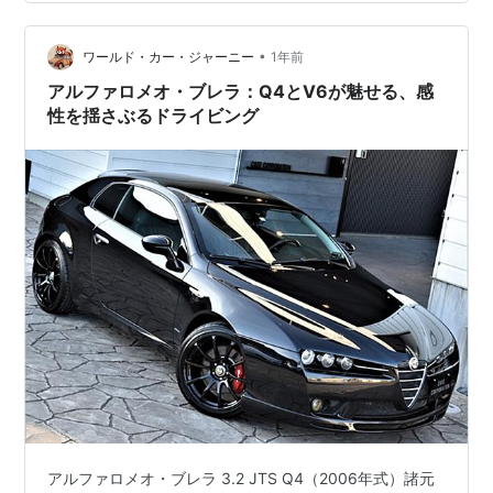
が逆にカッコイイと思って、ブレラもカッコイイと思う
ようになりました。 ただ、たぶんピニンファリーナが手
掛けたであろうGTの方がカッコイイと思っています
•
ワールド・カー・ジャーニー
1年前
が、、、。 ランキング参加中車好き ラン…
アルファロメオ・ブレラ：Q4とV6が魅せる、感
性を揺さぶるドライビング
アルファロメオ・ブレラ 3.2 JTS Q4（2006年式）諸元