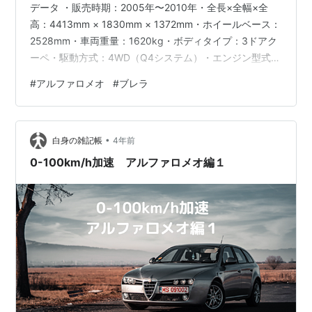
データ ・販売時期：2005年〜2010年・全長×全幅×全
高：4413mm × 1830mm × 1372mm・ホイールベース：
2528mm・車両重量：1620kg・ボディタイプ：3ドアク
ーペ・駆動方式：4WD（Q4システム）・エンジン型式：
3.2L V6 JTS・排気量：3195cc・最高出力：
#
アルファロメオ
#
ブレラ
260ps（191kW）/ 6200rpm・最大トルク：
32.8kgm（322Nm）/ 4500rpm・トランスミッション：
6速ATまたは6速MT・サスペンション：前：ダブルウィ
•
ッシュボーン / 後：マルチリンク・ブレーキ：ベンチレ
白身の雑記帳
4年前
ーテッ…
0-100km/h加速 アルファロメオ編１