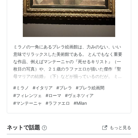
ミラノの一角にあるブレラ絵画館は、力みのない、いい
意味でリラックスした美術館である。 とんでもなく重要
な作品、例えばマンテーニャの『死せるキリスト』（一
枚目の写真）や、２１歳のラファエロが描いた傑作『聖
母マリアの結婚』（下）などが揃っているのだが。 ミラ
ノは、イタリアの他の華麗な都市、たとえばヴェネツィ
#
ミラノ
#
イタリア
#
ブレラ
#
ブレラ絵画間
アやフィレンツェなどが観光に大きく依存している一方
#
フィレンツェ
#
ローマ
#
ヴェネツィア
で、いまも現在進行形で「都市」として稼働しているか
#
マンテーニャ
#
ラファエロ
#
Milan
らだと思う。 金融、ファッション、デザイン、出版、見
本市、大学、工業、サービス業がまだ都市経済の中心に
あるのがミラノだ。 だから、ミラノの時間は、過去の
ネットで話題
もっと見る
「展示物」になりきらず、日常的な時間になりえ…