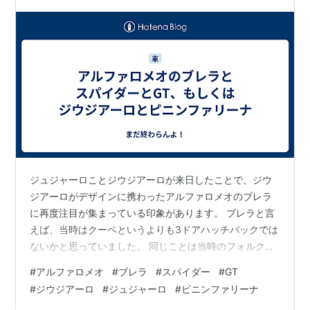
ジュジャーロことジウジアーロが来日したことで、ジウ
ジアーロがデザインに携わったアルファロメオのブレラ
に再度注目が集まっている印象があります。 ブレラと言
えば、当時はクーペというよりも3ドアハッチバックでは
ないかと思っていました。 同じことは当時のフォルクス
ワーゲンのシロッコとルノーのメガーヌのルノー・スポ
#
アルファロメオ
#
ブレラ
#
スパイダー
#
GT
ールにも当てはまっていたことで。 当時の流行りかもし
#
ジウジアーロ
#
ジュジャーロ
#
ピニンファリーナ
れませんが。 ですが、ブレラをベースとしたスパイダー