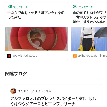
39
20
ブックマーク
ブックマーク
手ぶらで傘をさせる「肩ブレラ」を使
雨の日でも両手がフリ
ってみた
「背中んブレラ」がサ
ほか、折りたたみ式の
頭販売中
www.itmedia.co.jp
akiba-pc.watch.impre
関連ブログ
•
まだ終わらんよ！
1年前
アルファロメオのブレラとスパイダーとGT、もし
くはジウジアーロとピニンファリーナ