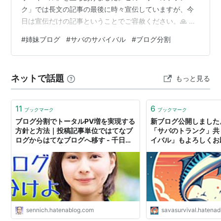
ク」では長文の記事の最後に時々宣伝していますが、今
日は宣伝だけの記事ということでご容赦ください。🙏 ブ
ログを分割したのは、記事の内容の振り幅が大きくなり
#
姉妹ブログ
#
サバのサバイバル
#
ブログ分割
すぎたためです。それぞれのブログは、「サバのトラン
ク」（このブログ）がPC関係特化、「サバのサバイバ
ル」は読書・病気・その他諸々という住み分けです。 姉
ネットで話題
もっと見る
妹ブログの「サバのサバイバル」には、読書・病気関係
だけでなく、これまで以上に気楽にいろいろなことを書
いていくつもりです。すでにこの３週間で10記事…
11
6
ブックマーク
ブックマーク
ブログ分割でトータルPV増を実現する
新ブログ公開しました
方針と方法｜投稿記事単位ではてなブ
「サバのトランク」共
ログからはてなブログへ移す - 千日の
イバル」もよろしくお
ブログ 家と住宅ローンのはてな？に答
#サバのサバイバル #
える
ブログ分割 - サバの
sennich.hatenablog.com
savasurvival.hatenad