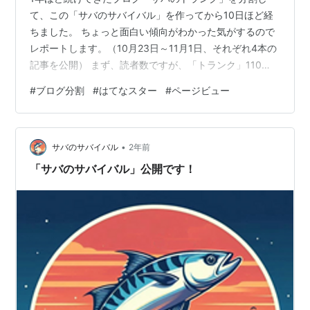
て、この「サバのサバイバル」を作ってから10日ほど経
ちました。 ちょっと面白い傾向がわかった気がするので
レポートします。（10月23日～11月1日、それぞれ4本の
記事を公開） まず、読者数ですが、「トランク」110
人、「サバイバル」18人1記事あたりのスターの数、「ト
#
ブログ分割
#
はてなスター
#
ページビュー
ランク」平均54個、「サバイバル」168個1日あたりのペ
ージビュー、「トランク」平均322 PV、「サバイバル」
48 PV外部検索からの流入割合、「トランク」86%、
•
「サバイバル」2%（まだ Xのみ） 表にした方が見やすい
サバのサバイバル
2年前
か・・ 読者数は新しい「サバイバル」に来てくれた方
「サバのサバイバル」公開です！
は、まだま…