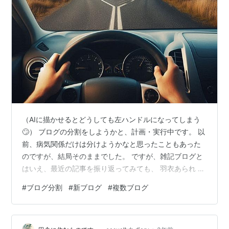
（AIに描かせるとどうしても左ハンドルになってしまう
🙄） ブログの分割をしようかと、計画・実行中です。 以
前、病気関係だけは分けようかなと思ったこともあった
のですが、結局そのままでした。 ですが、雑記ブログと
はいえ、最近の記事を振り返ってみても、 羽衣あられ →
ジェイムス・P・ホーガン新刊情報 → Windows11 24H2
#
ブログ分割
#
新ブログ
#
複数ブログ
情報 → DuckDuckGo → 「ザリガニの鳴くところ」書評
→ AMD Adrenalinグラフィックドライバー情報 と、いく
らなんでも振り幅が大きすぎるかな、と自分でも気にな