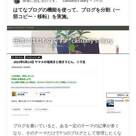
•
っていました。 「ザリガニの鳴くところ」の書評記事を
田舎に住むものです。 casually’s diary
3年前
読んでくれた方に、その次におそらく1…
はてなブログの機能を使って、ブログを分割（一
部コピー・移転）を実施。
ブログを書いていると、ある一定のテーマの記事が多く
なり、そのテーマだけで1つのブログとして管理したくな