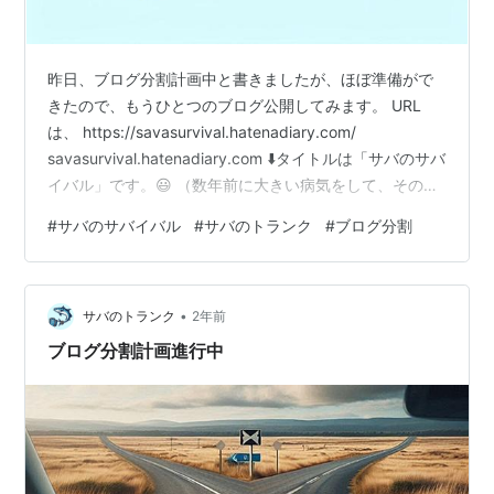
昨日、ブログ分割計画中と書きましたが、ほぼ準備がで
きたので、もうひとつのブログ公開してみます。 URL
は、 https://savasurvival.hatenadiary.com/
savasurvival.hatenadiary.com ⬇️タイトルは「サバのサバ
イバル」です。😃 （数年前に大きい病気をして、その関
係記事がそちらに移り、今後も経過等を書く予定なの
#
サバのサバイバル
#
サバのトランク
#
ブログ分割
と、語呂も良いかなと思い「サバのサバイバル」としま
した。デザイン等はまだまだ変わると思います） このブ
ログの読者になって頂いている方々、大変お手数ですが
•
「サバのサバイバル」の方も「＋読者になる」ボタンを
サバのトランク
2年前
ポチッとして頂けると、大変うれ…
ブログ分割計画進行中