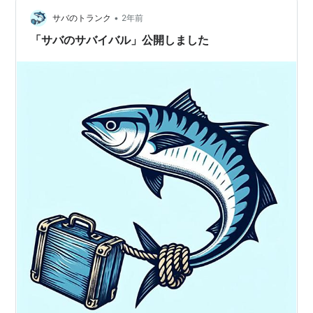
に大きい病気をして、その関係記事がこちらに移り、今
•
後も経過等を書く予定なのと、語呂も良いかなと思い
サバのトランク
2年前
「サバのサバイバル」としました。デザイン等はまだま
「サバのサバイバル」公開しました
だ変わると思います 姉妹ブログであ…