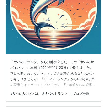
「サバのトランク」から分離独立した、この「サバのサ
バイバル」、本日（2024年10月23日）公開しました。
本日公開と言いながら、ずいぶん記事があるなとお思い
かもしれませんが、「サバのトランク」からPC関係以外
の記事をインポートしているので、約1年前からの記事が
収録済みです。 ふたつのブログの関係は、「サバのトラ
#
サバのサバイバル
#
サバのトランク
#
ブログ分割
ンク」がPC関係特化、「サバのサバイバル」は読書・病
気・その他与太話😁という住み分けの予定です。 数年前