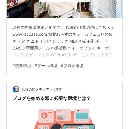
現在の作業環境まとめです。 以前の作業環境はこちら↓
www.raccasa.com 相変わらずのネットカフェばりの狭
さ デスク ニトリ パインラック MDF合板 有孔ボード
DAISO 壁面用レールと棚板受け イーサプライ キーボー
ドスライダー チェア GTPLAYER ゲーミングチェア PC
Surface Pro 4（画像左上） Macbook Air（画像右下）
#
読書環境
#
ゲーム環境
#
ブログ環境
周辺機器 TVモニター（画像右上） HUION Kamvas
12（画像左下） logicool MK295 Silent Wireless
Keyboard and Mouse Combo マウスパッド ELECOM ス
•
マホ…
お茶の間メディア
5年前
ブログを始める際に必要な環境とは？