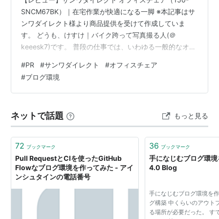
SNCM67BK）｜在宅作業が快適になる一脚 ※本記事はサ
ンワダイレクト様より商品提供を受けて作成していま
す。 どうも、けすけ｜バイク跨って写真撮る人(＠
keeesk7)です。 普段の仕事では、いわゆる一般的なオフ
ィスチェアを使っています。 そのため、なんだかんだ言
#
PR
#
サンワダイレクト
#
オフィスチェア
って長時間座って作業するなら、オフィスチェアが一番
#
ブログ環境
バランスの良い選択なのではと感じていました。 そんな
タイミングで、サンワダイレクト様のサンバサダーとし
て、オフィスチェア「150-SNCM67BK」のレビュー機会
ネットで話題
もっと見る
をいただきました。 【レビュー】サンワダイレクト オフ
ィスチェア（1…
72
36
ブックマーク
ブックマーク
Pull RequestとCIを使ったGitHub
手になじむブログ環境を
Flowなブログ環境を作ってみた - アイ
4.0 Blog
ンシュタインの電話番号
手になじむブログ環境を作
グ構築 中くらいのアウト
る場所が必要だった。 す