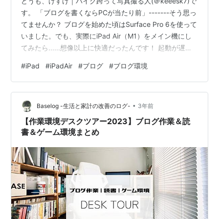
どうも、けすけ｜バイク跨って写真撮る人(＠keeesk7)で
す。 「ブログを書くならPCが当たり前」-------そう思っ
てませんか？ ブログを始めた頃はSurface Pro 6を使って
いました。でも、実際にiPad Air（M1）をメイン機にし
てみたら......想像以上に快適だったんです！ 起動が遅
さ、バッテリー持ちの不安、カフェ作業時の取り回しの
#
iPad
#
iPadAir
#
ブログ
#
ブログ環境
悪さ。 そういった小さなストレスが、iPad Airに変えた
ことで一気に解消されました。 iPad Airなら、カフェで
サッと取り出してアイデアを書き出せるし、Apple Pencil
•
を使用した写真編集もスムーズで、PC時代よりも作業効
Baselog -生活と家計の改善のログ-
3年前
率は格段…
【作業環境デスクツアー2023】ブログ作業＆読
書＆ゲーム環境まとめ