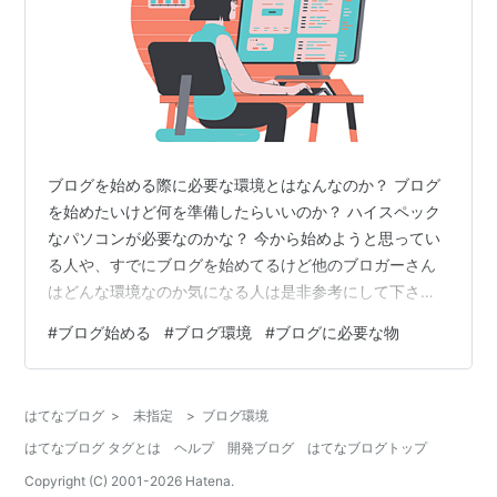
ブログを始める際に必要な環境とはなんなのか？ ブログ
を始めたいけど何を準備したらいいのか？ ハイスペック
なパソコンが必要なのかな？ 今から始めようと思ってい
る人や、すでにブログを始めてるけど他のブロガーさん
はどんな環境なのか気になる人は是非参考にして下さ
い。 1.使用機材 2.通信環境の構築 まとめ 1.使用機材 パソ
#
ブログ始める
#
ブログ環境
#
ブログに必要な物
コン 富士通ノートパソコン プロセッサ Intel(R)
Core(TM) i5-3340M CPU @ 2.70GHz 2.70 GHz実装
RAM 8.00 GB パソコンに詳しい人はわかると思います
はてなブログ
>
未指定
>
ブログ環境
が、めちゃくちゃ古いです。 2万5千円ぐらいで中古購入
はてなブログ タグとは
ヘルプ
開発ブログ
はてなブログトップ
しましたが、ブログのみ…
Copyright (C) 2001-
2026
Hatena.