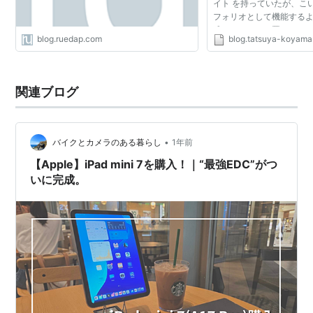
イト を持っていたが、こ
フォリオとして機能するよ
成したものしか置きたくな
blog.ruedap.com
blog.tatsuya-koyam
思い立って、でも刹那と
考えたことを...
関連ブログ
•
バイクとカメラのある暮らし
1年前
【Apple】iPad mini 7を購入！｜“最強EDC”がつ
いに完成。