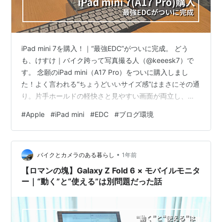
iPad mini 7を購入！｜“最強EDC”がついに完成。 どう
も、けすけ｜バイク跨って写真撮る人（@keeesk7）で
す。 念願のiPad mini（A17 Pro）をついに購入しまし
た！よく言われる“ちょうどいいサイズ感”はまさにその通
り。片手ホールドの軽快さと見やすい画面が両立し、
「俺的最強EDC（2025年版）」が完成しました！ 本記事
#
Apple
#
iPad mini
#
EDC
#
ブログ環境
では下記の3つを紹介します。 iPad miniの開封レビュー
EDCセットアップ（Majextand M × MOBOキーボード2
× Magic Trackpad） Galaxy Z Fold6との役割分担 ポイ
•
ント：・mini＝「書く／整える」の…
バイクとカメラのある暮らし
1年前
【ロマンの塊】Galaxy Z Fold 6 × モバイルモニタ
ー｜“動く”と“使える”は別問題だった話