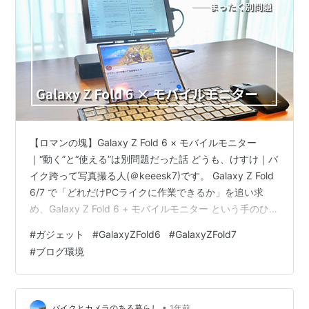
【ロマンの塊】Galaxy Z Fold 6 × モバイルモニター
｜“動く”と“使える”は別問題だった話 どうも、けすけ｜バ
イク跨って写真撮る人(＠keeesk7)です。 Galaxy Z Fold
6/7 で「どれだけPCライクに作業できるか」を追い求
め、Galaxy Z Fold 6 + モバイルモニター という手のひら
サイズの二段構成に挑戦しましたが、なかなか一筋縄に
#
ガジェット
#
GalaxyZFold6
#
GalaxyZFold7
はいかないものです。 この記事は、そのトライアンドエ
#
ブログ環境
ラーの記録です（写真多め）。 モバイルモニター＆スタ
ンドのミニレビュー（先出し） M ELECROW 8インチ モ
バイルモニター（1280×800） 約8インチの小型。Mi…
•
バイクとカメラのある暮らし
1年前