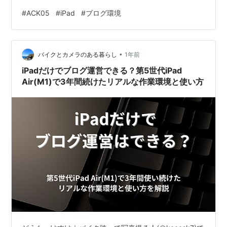
のが地味に面倒だったりします。小さいストレスかもし
#
ACK05
#
iPad
#
ブログ環境
れませんが、塵も積もれば... SNSでおしゃれなデスク環
境の写真を見るのが結構好きで、左手デバイスを使って
作業効率を高めている人が多く「左手用デバイス導入し
•
たいな〜」という思いが日に日に強くなっていました。
バイクとカメラのある暮らし
1年前
今回はそんな中で見つけたのが、「XPPen ACK05」とい
iPadだけでブログ運営できる？第5世代iPad
う左手用デバイ…
Air(M1)で3年間続けたリアルな作業環境と使い方