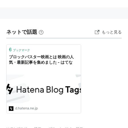
映画のこと。
起源
「ゴッドファーザー」「エクソシスト」「ジョーズ」
ネットで話題
等、それまでの常識を破る大ヒット作が次々登場し
もっと見る
た'70年代のアメリカ映画界において、少数の上映用プ
リントが各地域を順にめぐってゆくそれまでの興行形態
6
ブックマーク
から、大量のプリントを一度に投入し、地域の劇場のほ
ブロックバスター映画とは 映画の人
気・最新記事を集めました - はてな
とんどを一本の映画で埋め尽くして話題性の高いうちに
多くの興行収入を得ようとする興行形態への移行が起こ
った。
その興行形態を、1区画を1発で木っ端微塵にする大型爆
弾の通称からblockbuster と称したのが始まり。
d.hatena.ne.jp