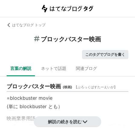
はてなブログ トップ
ブロックバスター映画
このタグでブログを書く
言葉の解説
ネットで話題
関連ブログ
ブロックバスター映画
(
映画
)
【
ぶろっくばすたーえいが
】
=blockbuster movie
(単に blockbuster とも）
映画業界用語。
解説の続きを読む
１億ドル以上の製作費をかけ、大規模の宣伝を行う大作