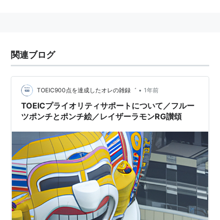
DoCoMo「ハーティ割引（ふれあい割引）」
au「
スマイルハート割引
」
vodafone「プライオリティサポート」
関連ブログ
•
TOEIC900点を達成したオレの雑録゛
1年前
TOEICプライオリティサポートについて／フルー
ツポンチとポンチ絵／レイザーラモンRG讃頌