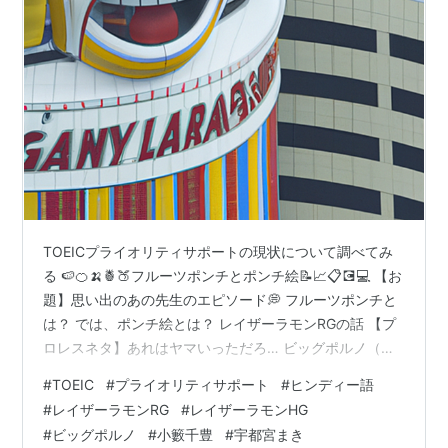
TOEICプライオリティサポートの現状について調べてみ
る 🍉🍊🍌🍍🍑フルーツポンチとポンチ絵📝📈📋💽💻 【お
題】思い出のあの先生のエピソード💭 フルーツポンチと
は？ では、ポンチ絵とは？ レイザーラモンRGの話 【プ
ロレスネタ】あれはヤマいっただろ… ビッグポルノ（ド
下ネタ注意！） ヤング・ギターあるある レイザーラモン
#
TOEIC
#
プライオリティサポート
#
ヒンディー語
RG with あるあるメタルオールスターズ - Jump (Van
#
レイザーラモンRG
#
レイザーラモンHG
Halen Parody Cover) 野生爆弾くっきー！のバンビーナ
#
ビッグポルノ
#
小籔千豊
#
宇都宮まき
TOEICプライオリティサポートの現状について調べてみ