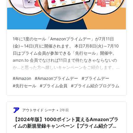
1年に1度のセール「Amazonプライムデー」が7月11日
(金)～14日(月)に開催されます。 本日7月8日(火)～7月10
日はプライム会員が参加できる「先行セール」開催中。
amzn.to 会員でなければ11日まで待たなきゃならないの
か…と思った方へ嬉しいキャンペーンをご紹介します。
プライム会員登録＆2,000円以上の購入で1000ポイント
#
Amazon
#
Amazonプライムデー
#
プライムデー
もらえる 参加方法 Amazonプライムデー 先行セール開催
#
先行セール
#
プライム会員
#
プライム紹介プログラム
中 プライム会員登録＆2,000円以上の購入で1000ポイン
トもらえる 参加方法 1.リンクをクリックしてプライム会
員登録する www.amazon.co.jp 2.プライム会員登録後、
30日以…
•
アウトサイド シーナ
2年前
【2024年版】1000ポイント貰えるAmazonプラ
イムの新規登録キャンペーン【プライム紹介プロ
グラム】