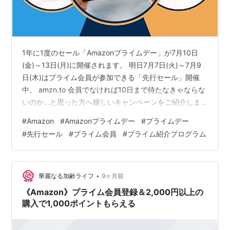
1年に1度のセール「Amazonプライムデー」が7月10日
(金)～13日(月)に開催されます。 明日7月7日(火)～7月9
日(木)はプライム会員が参加できる「先行セール」開催
中。 amzn.to 会員でなければ10日まで待たなきゃならな
いのか…と思った方へ嬉しいキャンペーンをご紹介しま
す。 プライム会員登録＆2,000円以上の購入で1000ポイ
#
Amazon
#
Amazonプライムデー
#
プライムデー
ントもらえる 参加方法 Amazonプライムデー 先行セール
#
先行セール
#
プライム会員
#
プライム紹介プログラム
7/7(火)00:00～開催 プライム会員登録＆2,000円以上の
購入で1000ポイントもらえる 参加方法 1.リンクをクリッ
クしてプライム会員登録する www.amazon.co.jp 2.プ…
•
華麗なる加齢ライフ
9ヶ月前
《Amazon》プライム会員登録＆2,000円以上の
購入で1,000ポイントもらえる