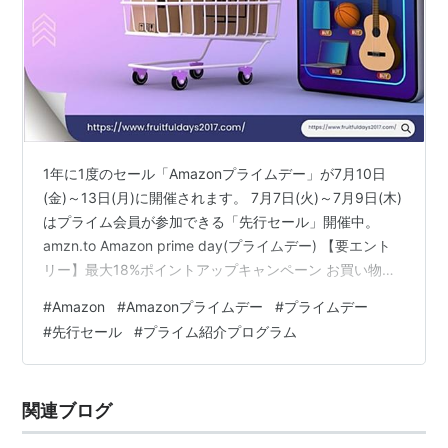
1年に1度のセール「Amazonプライムデー」が7月10日
(金)～13日(月)に開催されます。 7月7日(火)～7月9日(木)
はプライム会員が参加できる「先行セール」開催中。
amzn.to Amazon prime day(プライムデー) 【要エント
リー】最大18%ポイントアップキャンペーン お買い物対
象期間 キャンペーンエントリー 最大18％ポイントアップ
#
Amazon
#
Amazonプライムデー
#
プライムデー
キャンペーン内訳 先行セール対象アイテム Amazon Fire
#
先行セール
#
プライム紹介プログラム
TV Stick HD Amazon Fire TV Stick 4K Max(マックス)
Amazon Echo Show 5 (エコーショー5) 第3世代
Amazon…
関連ブログ