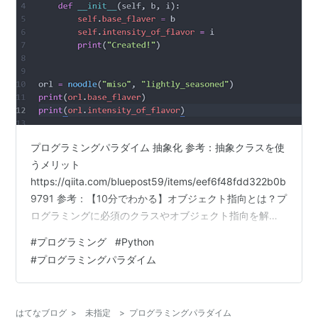
プログラミングパラダイム 抽象化 参考：抽象クラスを使
うメリット
https://qiita.com/bluepost59/items/eef6f48fdd322b0b
9791 参考：【10分でわかる】オブジェクト指向とは？プ
ログラミングに必須のクラスやオブジェクト指向を解
説！【Java,Python,PHP他、全言語対応版】
#
プログラミング
#
Python
https://www.youtube.com/watch?v=CTIAYv88xj4 なる
#
プログラミングパラダイム
ほど。上記によってクラスとインスタンスの違いがより
明確になりました。 クラス（抽象化）をつくり、インス
タンス（具体的な歴史）を創る。 それではPythonにおい
はてなブログ
>
未指定
>
プログラミングパラダイム
てクラスの作り方や…