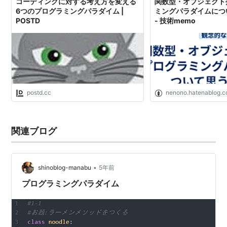
コーディングに対する考え方を変える
関数型・オブジェクト
6つのプログラミングパラダイム |
ミングパラダイムにつ
POSTD
- 技術memo
postd.cc
nenono.hatenablog.
関連ブログ
•
shinoblog-manabu
5年前
プログラミングパラダイム