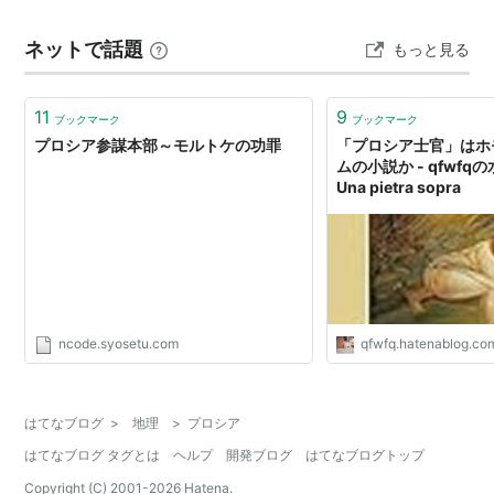
ネットで話題
もっと見る
11
9
ブックマーク
ブックマーク
プロシア参謀本部～モルトケの功罪
「プロシア士官」はホ
ムの小説か - qfwf
Una pietra sopra
ncode.syosetu.com
qfwfq.hatenablog.co
はてなブログ
>
地理
>
プロシア
はてなブログ タグとは
ヘルプ
開発ブログ
はてなブログトップ
Copyright (C) 2001-
2026
Hatena.