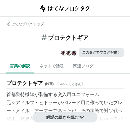
はてなブログ トップ
プロテクトギア
このタグでブログを書く
言葉の解説
ネットで話題
関連ブログ
プロテクトギア
(
映画
)
【
ぷろてくとぎあ
】
首都警特機隊が装備する突入用ユニフォーム
元々
アドルフ・ヒトラー
が
パレード
用に作っていた
プレ
ートメイル・アーマー
であったが、その状態で対ソ戦へ
解説の続きを読む
登用、戦果を挙げ、いろいろあって一応なんちゃってパ
ワーアシストシステムをつける程度にいたり、戦後日本