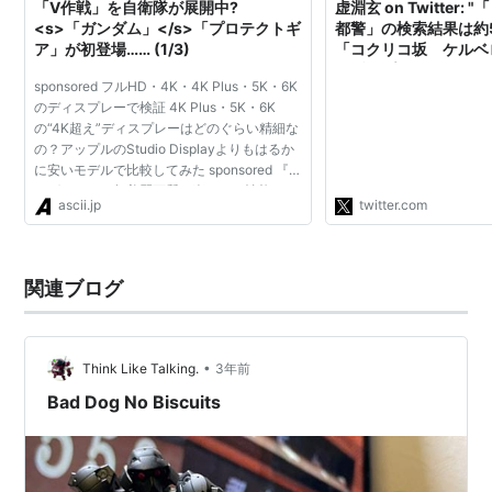
「V作戦」を自衛隊が展開中?
虚淵玄 on Twitter
<s>「ガンダム」</s>「プロテクトギ
都警」の検索結果は約52
ア」が初登場…… (1/3)
「コクリコ坂 ケルベ
コ坂 プロテクトギア
sponsored フルHD・4K・4K Plus・5K・6K
なくなる。う～ん、そ
のディスプレーで検証 4K Plus・5K・6K
の“4K超え”ディスプレーはどのぐらい精細な
の？アップルのStudio Displayよりもはるか
に安いモデルで比較してみた sponsored 『プ
ラグマタ』を超美麗画質で楽しめる性能を
ascii.jp
twitter.com
1.58kgの軽量ボディーに詰め込んだ、超モバ
イルノートだ！ 「ROG Zep...
関連ブログ
•
Think Like Talking.
3年前
Bad Dog No Biscuits