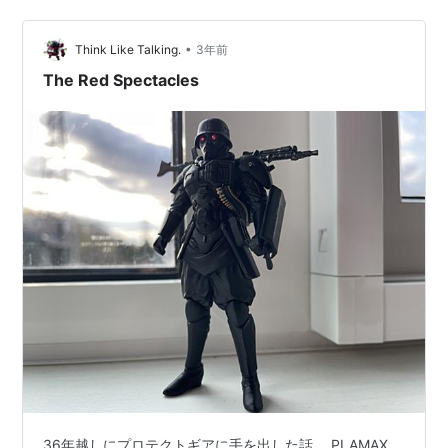
ので後程修正したが。 ジオコムウェポンズのMG34はま
だ組んでいないが、以前のガンダムエースか何かの付録
•
で作った試作型ビームキャノンの大筒感がまあ凶悪でい
Think Like Talking.
3年前
いか。仕上げしてないが。 ところどころに差し色で赤と
The Red Spectacles
かシリンダーの金属色を入れよう…
36年越しにプロテクトギアに手を出した話。 PLAMAX