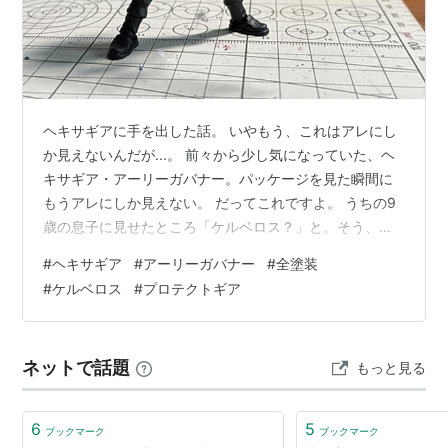
ヘキサギアに手を出した話。 いやもう、これはアレにし
か見えないんだが...。 前々から少し気になっていた、ヘ
キサギア・アーリーガバナー。パッケージを見た瞬間に
もうアレにしか見えない。 だってこれですよ。 うちの9
歳の息子に見せたところ「ケルベロス？」と。そう、プ
ロテクトギアを知っている小学生。知ったのはこれだけ
#
ヘキサギア
#
アーリーガバナー
#
全塗装
どな。 www.youtube.com www.youtube.com それはい
#
ケルベロス
#
プロテクトギア
いとして。もう俺もそれにしか見えない。なので、組み
立てたら黒一色。作例はガスマスクの眼の部分は黒だっ
たけど、赤いミラーシールで再現。しかも持っているマ
ネットで話題
もっと見る
シンガンがどう見てもMG3。企画した人も完全に狙って
いるだ…
6
5
ブックマーク
ブックマーク