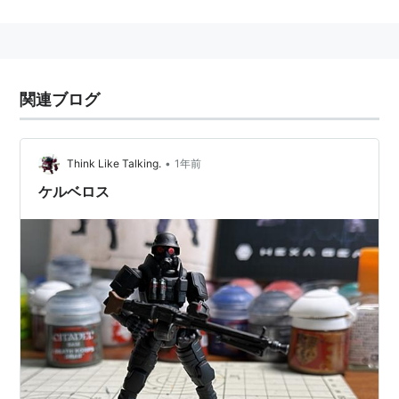
が首都の暴徒の対策に手を焼いたので「
首都
警の設立」
と一緒にドイツ(ちなみに戦勝国の設定 あんまりでな
いけど)から送られたもの。一応装甲は一応爆弾の爆発
に耐えられる程度に厚い。いわゆるエクソスケルタルス
関連ブログ
ーツというかパワードスーツのようなものではなくて装
甲だそうで、パワーアシストシステムもしょぼいらし
い。
•
Think Like Talking.
1年前
ケルベロス
→ケルベロス・サーガ
→仮想戦後史シリーズ