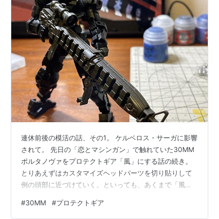
連休前後の模活の話、その1。 ケルベロス・サーガに影響
されて。 先日の「恋とマシンガン」で触れていた30MM
ポルタノヴァをプロテクトギア「風」にする話の続き。
とりあえずはカスタマイズヘッドパーツを切り貼りして
例の頭部に近づけていく。といっても、あくまで「風」
なので、その辺はまあ大雑把に。 ね、「風」でしょ。 そ
#
30MM
#
プロテクトギア
して暗視ゴーグルの紅いミラーシールが少しずれていた