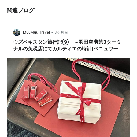
関連ブログ
•
MuuMuu Travel
3ヶ月前
ウズベキスタン旅行記⑨ ～羽田空港第3ターミ
ナルの免税店にてカルティエの時計(ベニュワール
ミニ)を購入編～