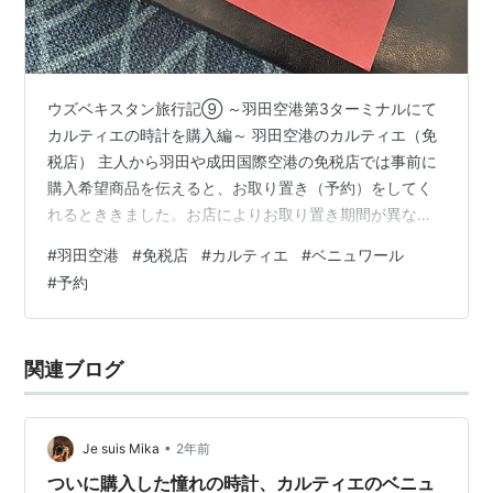
ウズベキスタン旅行記⑨ ～羽田空港第3ターミナルにて
カルティエの時計を購入編～ 羽田空港のカルティエ（免
税店） 主人から羽田や成田国際空港の免税店では事前に
購入希望商品を伝えると、お取り置き（予約）をしてく
れるとききました。お店によりお取り置き期間が異な
り、ルイヴィトンはフライトの６日から前日、カルティ
#
羽田空港
#
免税店
#
カルティエ
#
ベニュワール
エは１か月から１０日前らしく、適宜確認は必要です。
#
予約
私はかれこれ２０年以上、カルティエのタンク・ルイの
時計がほしかったのですが、身の丈に合わないので自身
の成熟を待っていました。そしていい歳になった時、タ
関連ブログ
ンク・ルイも恐ろしく成熟した価格になっていました。
それでも購入しようと思い、8年前に新宿伊勢丹…
•
Je suis Mika
2年前
ついに購入した憧れの時計、カルティエのベニュ