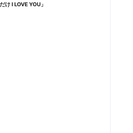
け I LOVE YOU」