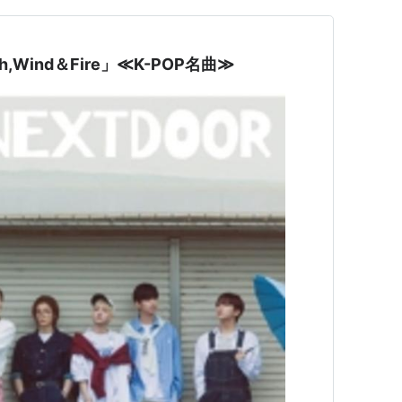
th,Wind＆Fire」≪K-POP名曲≫