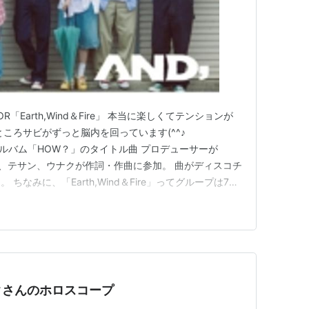
OR「Earth,Wind＆Fire」 本当に楽しくてテンションが
ころサビがずっと脳内を回っています(^^♪
ndミニアルバム「HOW？」のタイトル曲 プロデューサーが
ン、テサン、ウナクが作詞・作曲に参加。 曲がディスコチ
なみに、「Earth,Wind＆Fire」ってグループは70
・ミュージックバンド。「SEPTEMBER」とか
個人的に大好きな曲なんです。（多分みなさん…
ナクさんのホロスコープ