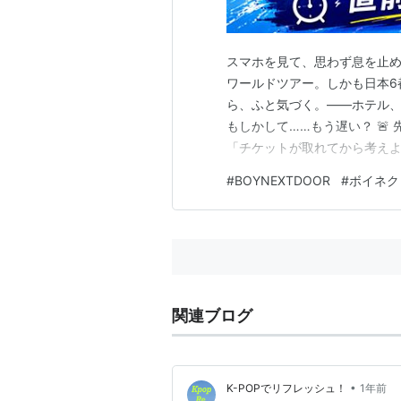
スマホを見て、思わず息を止めた
ワールドツアー。しかも日本6
ら、ふと気づく。——ホテル、
もしかして……もう遅い？ 
「チケットが取れてから考えよ
出る前から、情報を得た人が動
#
BOYNEXTDOOR
#
ボイネク
は、1泊分が埋まった時点でも
じパターンで詰む。 📍 なぜBO
関連ブログ
•
K-POPでリフレッシュ！
1年前