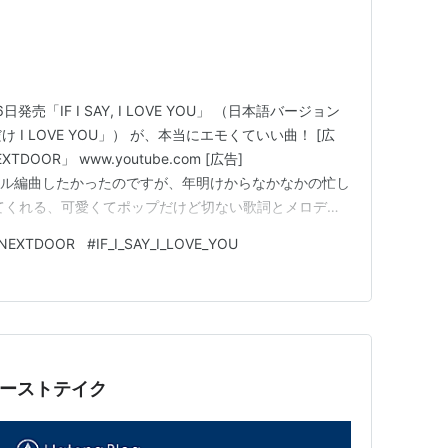
日発売「IF I SAY, I LOVE YOU」 （日本語バージョン
け I LOVE YOU」） が、本当にエモくていい曲！ [広
OOR」 www.youtube.com [広告]
ルゴール編曲したかったのですが、年明けからなかなかの忙し
してくれる、可愛くてポップだけど切ない歌詞とメロディ
ンジもぜひ聴いてくださいね。 ⇩「Kpop-Healing-
NEXTDOOR
#
IF_I_SAY_I_LOVE_YOU
be…
ファーストテイク