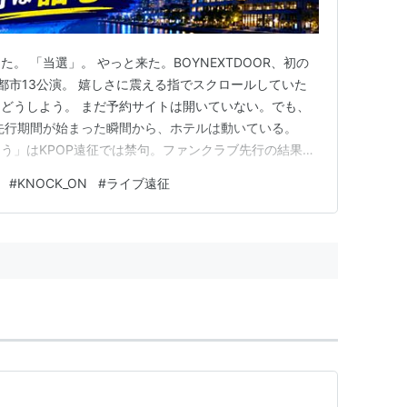
。 「当選」。 やっと来た。BOYNEXTDOOR、初の
都市13公演。 嬉しさに震える指でスクロールしていた
どうしよう。 まだ予約サイトは開いていない。でも、
 先行期間が始まった瞬間から、ホテルは動いている。
う」はKPOP遠征では禁句。ファンクラブ先行の結果が
き始めている。特に2DAYSが続く神奈川・佐賀・宮城
#
KNOCK_ON
#
ライブ遠征
う詰む。 "まだ大丈夫"って思って閉じた人から、毎回同
Y…