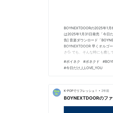
BOYNEXTDOORの2025年1月6
は2025年1月31日発売「今日だ
告] 音楽ダウンロード「BOYNEXTD
BOYNEXTDOOR 早くオ
さ💦 でも、そんな時にも癒
のこの曲。 ゆったりめにしたアレ
#
ボイネク
#
ボネクド
#
BOY
オルゴール風」 https://youtu
#
今日だけ_I_LOVE_YOU
•
K-POPでリフレッシュ！
2年前
BOYNEXTDOORの