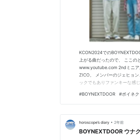
KCON2024でのBOYNEXTDO
上がる曲だったので、 ここのと
www.youtube.com 2
ZICO。 メンバーのジェヒョ
ックでもありファンキーな感じ。 ち
年代アメリカを代表するファンク
#
BOYNEXTDOOR
#
ボイネク
「LET‘S GROOVE」とか
•
horoscope’s diary
2年前
BOYNEXTDOOR ウ