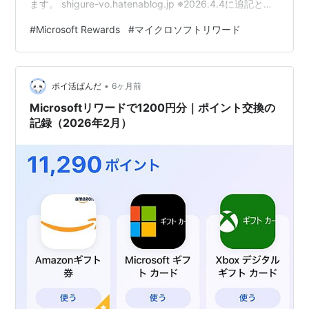
ます。 shigure-vo.hatenablog.jp ※2026.4.4に追記とし
て書いたものになります PCからの交換がスムーズかもし
#
Microsoft Rewards
#
マイクロソフトリワード
れない 上記の記事で スマホを使いこなしている人なら問
題ないと思います と書いたのですが、どちらかと言えば
PCからの方がおそらく楽なのではと思い追記していま
•
す。
ポイ活ぱんだ
6ヶ月前
Microsoftリワードで1200円分｜ポイント交換の
記録（2026年2月）