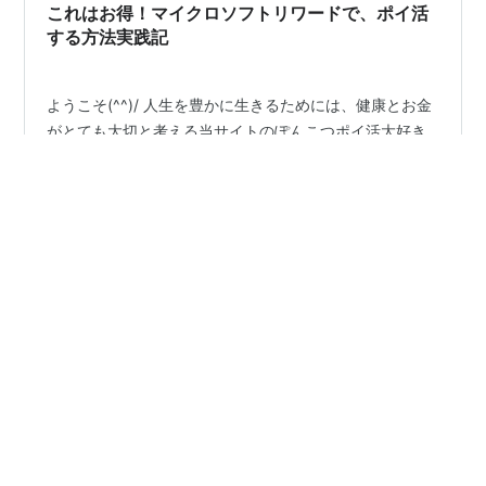
管理人は他…
これはお得！マイクロソフトリワードで、ポイ活
する方法実践記
ようこそ(^^)/ 人生を豊かに生きるためには、健康とお金
がとても大切と考える当サイトのぽんこつポイ活大好き
ぱんぱんぱぱです。 さて、みなさんは天下のマイクロソ
フトが2020年5月頃から始めたMicrosoft Rewards（マイ
クロソフトリワード）をご存じでしょうか？ Microsoft
Rewards について マイクロソフトのブラウザBingで検索
#
マイクロソフトリワード
#
ポイ活
#
Bing検索
するだけで、ポイントが付与され、しかもこのポイント
#
アマゾンギフト券
がアマゾンギフト、楽天ポイントそしてPayPayと交換で
きるというすごすぎるポイ活です。 通りすがりの人 どう
せ1日1ポイントとかで貯まんない奴だろう？ 管理人もそ
う思って、しばしぶん投げてい…
•
いーさんの備忘録
2年前
Microsoft Rewardsで楽天ポイントがない～
2024年9月