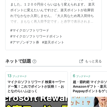
ました。１２００円分くらいはもう変えられます。 楽天
ポイントに変えたいんですけど、楽天ポイントが在庫切
れでなかなか入荷しません。「大人気なため再入荷待ち
です。まもなく再入荷予定です」と赤字で表示されま
す。 もうこの状態で２カ月はたちます。 アマゾンは変え
#
マイクロソフトリワード
られるので、アマゾンに変えてもいいと思うのですが、
#
マイクロソフトリワードポイント
ここ数年はアマゾンを全く使っていないので、アマゾン
#
アマゾンギフト券
#
楽天ポイント
ギフト券に変えてしまうと、否応にもログインしないと
いけません。 正直楽天のほうが使いやすいのです。 ポイ
ントもたまるし。価格はアマゾンのほうが安いんですけ
ネットで話題
もっと見る
ど、アマゾンの迷惑メール多くて、アマゾン利…
13
6
ブックマーク
ブックマーク
マイクロソフトリワード 検索キーワー
超・節約術 マイクロ
ド一覧！これでポイントが反映！ - お
Amazonギフト・楽
となのらいふはっく
Paypayポイントを