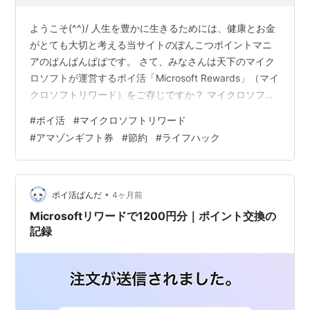
ようこそ(^^)/ 人生を豊かに生きるためには、健康とお金
がとても大切と考える当サイトのぽんこつポイントマニ
アのぱんぱんぱぱです。 さて、みなさんは天下のマイク
ロソフトが運営するポイ活「Microsoft Rewards」（マイ
クロソフトリワード）をご存じですか？ マイクロソフト
のブラウザやアプリ「Bing」（ビング）で検索するだけ
#
ポイ活
#
マイクロソフトリワード
で、ポイントがザクザク貯まるという信じられないポイ
#
アマゾンギフト券
#
節約
#
ライフハック
活です。 もちろん完全無料です。 しつこいポップアップ
CMは一切ありません。 マイクロソフトリワードは、当
初は使い物にならないポイ活でした。 管理人も少し齧っ
て、３年ほどぶん投げていました。 でも、知らぬうちに
•
ポイ活ぱんだ
4ヶ月前
マイク…
Microsoftリワードで1200円分｜ポイント交換の
記録