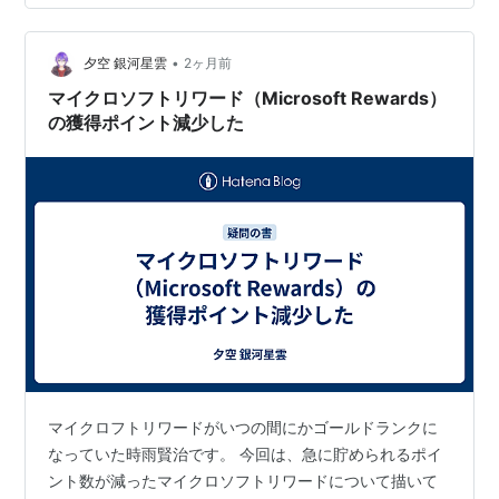
も、検索履歴も削除できるし、そんなに危険なものでは
ないとわかり、今ではよく利用するようになりました。
それで１３０００ポイント以上たまったので、楽天ポイ
•
夕空 銀河星雲
2ヶ月前
ントの１３０００ポイントが交換できたので、…
マイクロソフトリワード（Microsoft Rewards）
の獲得ポイント減少した
マイクロフトリワードがいつの間にかゴールドランクに
なっていた時雨賢治です。 今回は、急に貯められるポイ
ント数が減ったマイクロソフトリワードについて描いて