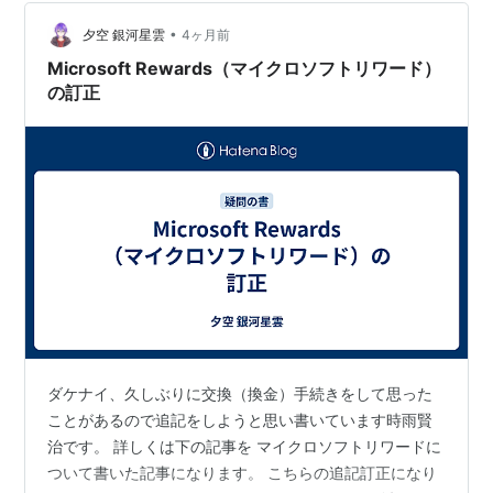
Amazonギフト券が一番おすすめ 今回の交換条件は以下
•
の通りです。 10,855ポイント → 1,200円分のAmazonギ
夕空 銀河星雲
4ヶ月前
フト券 このレート、か…
Microsoft Rewards（マイクロソフトリワード）
の訂正
ダケナイ、久しぶりに交換（換金）手続きをして思った
ことがあるので追記をしようと思い書いています時雨賢
治です。 詳しくは下の記事を マイクロソフトリワードに
ついて書いた記事になります。 こちらの追記訂正になり