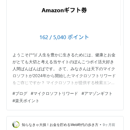
ようこそ(^^)/ 人生を豊かに生きるためには、健康とお金
がとても大切と考える当サイトのぽんこつポイ活大好き
人間ぱんぱんぱぱです。 さて、みなさんは天下のマイク
ロソフトが2024年から開始したマイクロソフトリワード
をご存じですか？ マイクロソフトが提供する検索エンジ
ンBing（ビング）で検索するだけで、ポイントが貯ま
#
ブログ
#
マイクロソフトリワード
#
アマゾンギフト
り、そのポイントを楽天ポイント、PayPayポイントそし
#
楽天ポイント
てアマゾンギフトと交換することができるポイ活です。
ただし、2025年11月時点で、なぜか楽天ポイントとは交
換できません。 理由は不明です。 日本でのマクロソフト
リワードのサービスは2022年7月から始まりましたが、
•
知らなきゃ大損！お金を貯めるWeb時代の歩き方
9ヶ月前