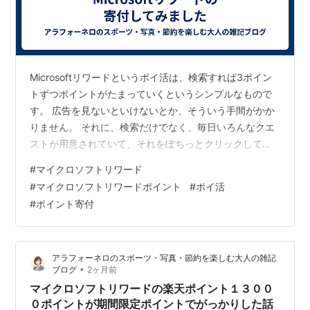
Microsoftリワードというポイ活は、検索すれば3ポイン
トずつポイントがたまっていくというシンプルなもので
す。 広告を見ないといけないとか、そういう手間がかか
りません。 それに、検索だけでなく、毎日いろんなクエ
ストが用意されていて、それをぽちっとクリックして検
索結果を表示させるだけで10ポイントたまったりととに
#
マイクロソフトリワード
かく手軽にポイントがたまっていきます。 でも、いざ交
#
マイクロソフトリワードポイント
#
ポイ活
換ポイントまでたまっても、その時に交換する楽天ポイ
#
ポイント寄付
ントやアマゾンギフトカードが在庫切れで、交換できな
いことがよくあります。 今も楽天は600ポイント分も
1300ポイント分も在庫が切れていて交換できない状態で
アラフォーネロのスポーツ・写真・節約を楽しむ大人の雑記
す。 アマゾンギフトカード…
•
ブログ
2ヶ月前
マイクロソフトリワードの楽天ポイント１３００
０ポイントが期間限定ポイントでがっかりした話