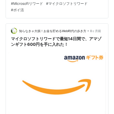
すぎる 毎日ログインしないといけない 条件が細かくて分
#
Microsoftリワード
#
マイクロソフトリワード
かりにくい こういうの、続かないんですよね。 そんな中
#
ポイ活
で「これは楽すぎるかも」と思ったのが、マイクロソフ
トリワードでした。 理由はとてもシンプルで、普段の行
動をほとんど変えずにポイントが貯まるからです。 私が
やっていることは、これだけ 検索を Google → Bing …
•
知らなきゃ大損！お金を貯めるWeb時代の歩き方
8ヶ月前
マイクロソフトリワードで最短14日間で、アマゾ
ンギフト600円を手に入れた！