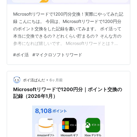
Microsoftリワードで1200円分交換！実際にやってみた記
録 こんにちは。 今回は、Microsoftリワードで1200円分
のポイント交換をした記録を書いてみます。 ポイ活って
本当に交換できるの？どれくらい貯まるの？ そんな方の
参考になれば嬉しいです。 Microsoftリワードとは？
Microsoft が提供している無料のポイントサービスです。
#
ポイ活
#
マイクロソフトリワード
主に ・Bing検索・クイズ・ミッション達成 などでポイン
トが貯まります。 特別な登録費用は不要。Microsoftアカ
ウントがあればOKです。 今回交換した内容 今回交換し
•
たのは ✅ 1200円分 私は Amazonギフト券 に交換しまし
ポイ活ぱんだ
6ヶ月前
た…
Microsoftリワードで1200円分｜ポイント交換の
記録（2026年1月）