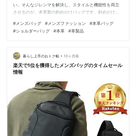
い。そんなジレンマを解決し、スタイルと機能性を両立
させるのが、本革製の斜めがけバッグです。斜めがけに
する最大のメリットは、何と言っても両手が空くこと。
#
メンズバッグ
#
メンズファッション
#
本革バッグ
通勤時のスマホ操作、買い物中の財布の出し入れ、観光
#
ショルダーバッグ
#
本革
#
革製品
地での地図の確認まで、わずらわしい荷物の置き場に悩
む必要はありません。電車や混雑した場所でも、身体の
前でしっかりキープできるので、防犯面でも安心です。
まずはショルダー バッグ メンズ 小さめ メンズ バック 流
•
暮らし上手のおトク帖
10ヶ月前
行り。 www.ninicolle.com…
楽天で1位を獲得したメンズバッグのタイムセール
情報