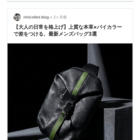
•
ninicolle’s blog
2ヶ月前
【大人の日常を格上げ】上質な本革×バイカラー
で差をつける、最新メンズバッグ3選