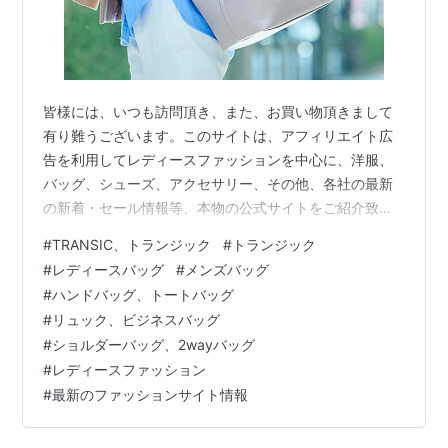
皆様には、いつも訪問頂き、また、お買い物頂きまして
有り難うございます。このサイトは、アフィリエイト広
告を利用してレディースファッションを中心に、洋服、
バッグ、シューズ、アクセサリー、その他、各社の最新
の新着・セール情報等、本物の公式サイトをご紹介致し
ております。ニセサイト等は一切紹介しておりませんの
#
TRANSIC、トランジック
#
トランジック
でご安心してお楽しみください。また、閲覧中にお気に
#
レディースバッグ
#
メンズバッグ
入りの商品が有れば、その場でお買い求めることも出来
#
ハンドバッグ、トートバッグ
ますので、どうぞご利用ください。 働く女性に向けたビ
#
リュック、ビジネスバッグ
ジネスバッグ。PC収納、ポケット収納、A4収納などビジ
#
ショルダーバッグ、2wayバッグ
ネス仕様のブリーフケース型バッグ。トランジックが働
#
レディースファッション
く女性に向けてセレクトするバッグコレクション…
#
最新のファッションサイト情報