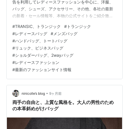
告を利用してレディースファッションを中心に、洋服、
バッグ、シューズ、アクセサリー、その他、各社の最新
の新着・セール情報等、本物の公式サイトをご紹介致し
ております。ニセサイト等は一切紹介しておりませんの
#
TRANSIC、トランジック
#
トランジック
でご安心してお楽しみください。また、閲覧中にお気に
#
レディースバッグ
#
メンズバッグ
入りの商品が有れば、その場でお買い求めることも出来
#
ハンドバッグ、トートバッグ
ますので、どうぞご利用ください。 働く女性に向けたビ
#
リュック、ビジネスバッグ
ジネスバッグ。PC収納、ポケット収納、A4収納などビジ
#
ショルダーバッグ、2wayバッグ
ネス仕様のブリーフケース型バッグ。トランジックが働
#
レディースファッション
く女性に向けてセレクトするバッグコレクション…
#
最新のファッションサイト情報
•
ninicolle’s blog
9ヶ月前
両手の自由と、上質な風格を。大人の男性のため
の本革斜めがけバッグ