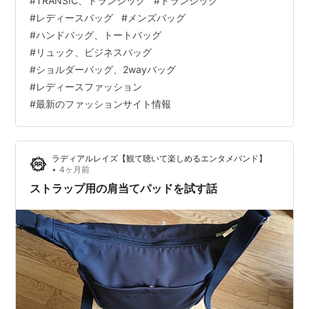
#
TRANSIC、トランジック
#
トランジック
でご安心してお楽しみください。また、閲覧中にお気に
#
レディースバッグ
#
メンズバッグ
入りの商品が有れば、その場でお買い求めることも出来
#
ハンドバッグ、トートバッグ
ますので、どうぞご利用ください。 働く女性に向けたビ
#
リュック、ビジネスバッグ
ジネスバッグ。 PC収納、ポケット収納、A4収納などビ
#
ショルダーバッグ、2wayバッグ
ジネス仕様のブリーフケース型バッグ。トランジックが
#
レディースファッション
働く女性に向けてセレクトするバッグコレクショ…
#
最新のファッションサイト情報
ラディアルレイズ【観て聴いて楽しめるエンタメバンド】
•
4ヶ月前
ストラップ用の肩当てパッドを試す話