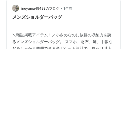
•
inuyama49493のブログ
1年前
メンズショルダーバッグ
＼雑誌掲載アイテム！／小さめなのに抜群の収納力を誇
るメンズショルダーバッグ。 スマホ、財布、鍵、手帳な
どをしっかり整理できる多ポケット設計で、見た目以上
の使い勝手が魅力！撥水加工が施されているので、突然
の雨でも安心です。 通勤やお出かけ、旅行のサブバッグ