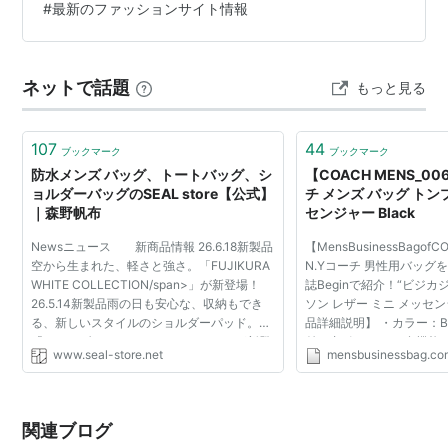
#
最新のファッションサイト情報
ネットで話題
もっと見る
107
44
ブックマーク
ブックマーク
防水メンズ バッグ、トートバッグ、シ
【COACH MENS_00
ョルダーバッグのSEAL store【公式】
チ メンズ バッグ トン
｜森野帆布
センジャー Black
Newsニュース 新商品情報 26.6.18新製品
【MensBusinessBagof
空から生まれた、軽さと強さ。「FUJIKURA
N.Yコーチ 男性用バッグ
WHITE COLLECTION/span>」が新登場！
誌Beginで紹介！“ビジカ
26.5.14新製品雨の日も安心な、収納もでき
ソン レザー ミニ メッセ
る、新しいスタイルのショルダーパッド。
品詳細説明】 ・カラー：Bl
「ショルダーパッド WATERPROOF」が新登
付き内ポケット ・多機能
www.seal-store.net
mensbusinessbag.co
場！ 26.5.1新製品巻く、掛ける、持ち歩く。
話用ポケット／ ペン用ル
「SEAL LOOP BAG | ループバッ...
ット ・マグネットス...
関連ブログ