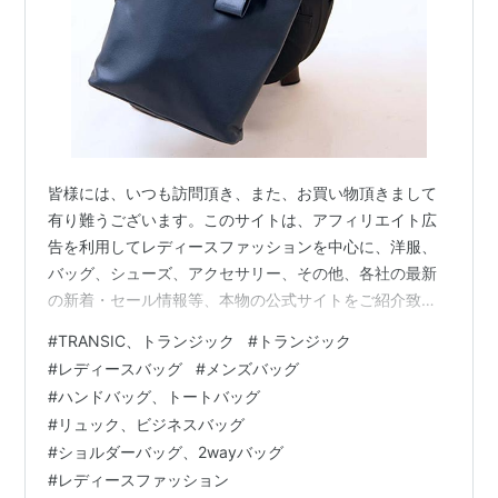
皆様には、いつも訪問頂き、また、お買い物頂きまして
有り難うございます。このサイトは、アフィリエイト広
告を利用してレディースファッションを中心に、洋服、
バッグ、シューズ、アクセサリー、その他、各社の最新
の新着・セール情報等、本物の公式サイトをご紹介致し
ております。ニセサイト等は一切紹介しておりませんの
#
TRANSIC、トランジック
#
トランジック
でご安心してお楽しみください。また、閲覧中にお気に
#
レディースバッグ
#
メンズバッグ
入りの商品が有れば、その場でお買い求めることも出来
#
ハンドバッグ、トートバッグ
ますので、どうぞご利用ください。 働く女性に向けたビ
#
リュック、ビジネスバッグ
ジネスバッグ。PC収納、ポケット収納、A4収納などビジ
#
ショルダーバッグ、2wayバッグ
ネス仕様のブリーフケース型バッグ。 トランジックが働
#
レディースファッション
く女性に向けてセレクトするバッグコレクショ…