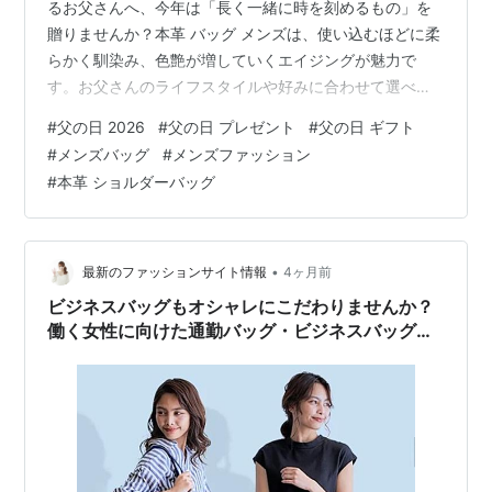
るお父さんへ、今年は「長く一緒に時を刻めるもの」を
贈りませんか？本革 バッグ メンズは、使い込むほどに柔
らかく馴染み、色艶が増していくエイジングが魅力で
す。お父さんのライフスタイルや好みに合わせて選べ
る、タイプの異なる3つの上質なバッグをピックアップし
#
父の日 2026
#
父の日 プレゼント
#
父の日 ギフト
ました。 1. アウトドアや旅行好きのお父さんへ：本 革
#
メンズバッグ
#
メンズファッション
クロス ボディ バッグ ヴィンテージ バッグ メンズ。
#
本革 ショルダーバッグ
www.ninicolle.com まずご紹介するのは、無骨な風合い
が魅力のブラウンレザーのボディバッグ。オイルをたっ
ぷりと含んだようなしっとりとした質感が、大人の余裕
を感じさせます…
•
最新のファッションサイト情報
4ヶ月前
ビジネスバッグもオシャレにこだわりませんか？
働く女性に向けた通勤バッグ・ビジネスバッグ【
TRANSIC（トランジック）】を紹介！