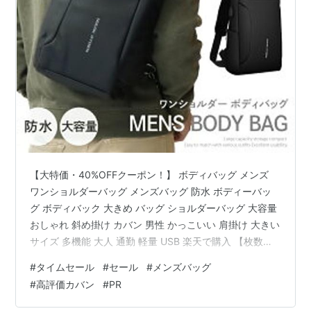
【大特価・40%OFFクーポン！】 ボディバッグ メンズ
ワンショルダーバッグ メンズバッグ 防水 ボディーバッ
グ ボディバック 大きめ バッグ ショルダーバッグ 大容量
おしゃれ 斜め掛け カバン 男性 かっこいい 肩掛け 大きい
サイズ 多機能 大人 通勤 軽量 USB 楽天で購入 【枚数限
定！35%OFF】 トラベル リュック メンズ おしゃれ リュ
#
タイムセール
#
セール
#
メンズバッグ
ックサック メンズリュック サック 海外旅行 大容量 大き
#
高評価カバン
#
PR
め A4 大人 バックパック 男性 かっこいい リュク 旅行 通
学 通勤 リュクサック 出張 ビジネス ノートpc 軽量 大き