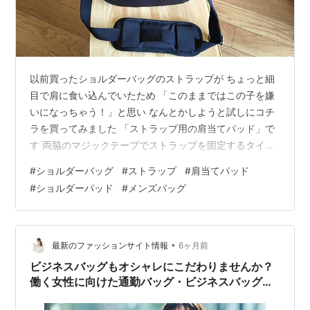
以前買ったショルダーバッグのストラップが ちょっと細
目で肩に食い込んでいたため 「このままではこの子を嫌
いになっちゃう！」と思い なんとかしようと試しにコチ
ラを買ってみました 「ストラップ用の肩当てパッド」で
す 両脇のマジックテープでストラップを固定するタイプ
大きさは「長財布くらい」ですな 肩に当たる部分はフカ
#
ショルダーバッグ
#
ストラップ
#
肩当てパッド
フカのメッシュパッド 厚みは1.5cmくらい 画像だと伝わ
#
ショルダーパッド
#
メンズバッグ
り辛いけど結構フカフカです カバンと比べると意外にゴ
ツイのがよく分かりますな レディースっぽい見た目から
一気に男物に変化しました だいぶ着け心地も変わって良
きかなでございます マイナス点としては このカバン専用
•
最新のファッションサイト情報
6ヶ月前
ではないのでパッド…
ビジネスバッグもオシャレにこだわりませんか？
働く女性に向けた通勤バッグ・ビジネスバッグ【
TRANSIC（トランジック）】を紹介！