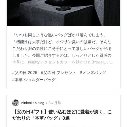
「いつも同じような黒いバッグばかり選んでしまう」
「機能性は大事だけど、オジサン臭いのは嫌だ」そんな
こだわり派の男性にこそ手にとってほしいバッグが登場
しました。今回ご紹介するのは、しっとりとした質感の
本革に、絶妙なアクセントカラーを効かせた3つのモデ
ル。持つだけでコーディネートが引き締まる、その魅力
#
父の日 2026
#
父の日 プレゼント
#
メンズバッグ
に迫ります。 1. 都会的なフォルムが目を引く「ボディバ
#
本革 ショルダーバッグ
ッグ メンズ 革 ワン ショルダー バッグ メンズ 革」。 ま
ず目を引くのが、立体的なカッティングが美しいこのモ
デル。 ・唯一無二のシルエット： 荷物を入れても崩れに
くい、計算されたフォルム。・素材のコントラスト： シ
•
ninicolle’s blog
3ヶ月前
ボ感のあるタフなレザーと、中…
【父の日ギフト】使い込むほどに愛着が湧く、こ
だわりの「本革バッグ」3選