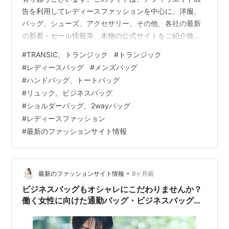
告を利用してレディースファッションを中心に、洋服、
バッグ、シューズ、アクセサリー、その他、各社の最新
の新着・セール情報等、本物の公式サイトをご紹介致し
ております。ニセサイト等は一切紹介しておりませんの
#
TRANSIC、トランジック
#
トランジック
でご安心してお楽しみください。また、閲覧中にお気に
#
レディースバッグ
#
メンズバッグ
入りの商品が有れば、その場でお買い求めることも出来
#
ハンドバッグ、トートバッグ
ますので、どうぞご利用ください。 働く女性に向けたビ
#
リュック、ビジネスバッグ
ジネスバッグ。 PC収納、ポケット収納、A4収納などビ
#
ショルダーバッグ、2wayバッグ
ジネス仕様のブリーフケース型バッグ。トランジックが
#
レディースファッション
働く女性に向けてセレクトするバッグコレクショ…
#
最新のファッションサイト情報
•
最新のファッションサイト情報
9ヶ月前
ビジネスバッグもオシャレにこだわりませんか？
働く女性に向けた通勤バッグ・ビジネスバッグ【
TRANSIC（トランジック）】を紹介！