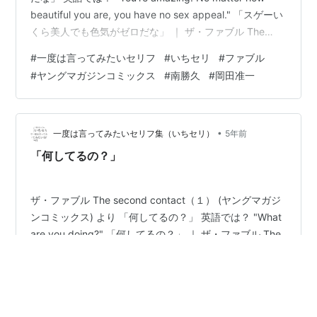
beautiful you are, you have no sex appeal." 「スゲーい
くら美人でも色気がゼロだな」 ｜ ザ・ファブル The
second contact（１） (ヤングマガジンコミックス) より
#
一度は言ってみたいセリフ
#
いちセリ
#
ファブル
色気がない？美人でもモテない女性の特徴 2019年、第１
#
ヤングマガジンコミックス
#
南勝久
#
岡田准一
部が大団円を迎えた南勝久作「ザ・ファブル」が、さら
に風変り味を増して、堂々の大帰還でございますーー。
我らがアキ…
•
一度は言ってみたいセリフ集（いちセリ）
5年前
「何してるの？」