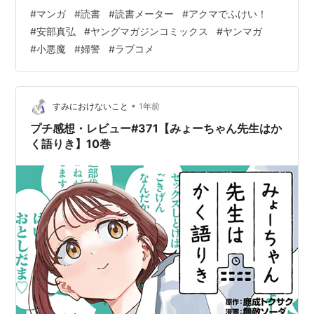
したが、今巻で一気に女の子が増えましたね。 イカちゃ
#
マンガ
#
読書
#
読書メーター
#
アクマでふけい！
んやふし研よりも年齢層が高いのでまた違った可愛さが
#
安部真弘
#
ヤングマガジンコミックス
#
ヤンマガ
あって大変良き。 エクレアも大地以外との会話が増えた
#
小悪魔
#
婦警
#
ラブコメ
分、可哀想な目にあうバリエーションも増えて可愛い。
さすがにあの縛られ方はちょっと同情しますが。 下着泥
棒事件のお姉さんや大地の妹も可愛いのですが、乱鬼先
生……大変良…
•
すみにおけないこと
1年前
プチ感想・レビュー#371【みょーちゃん先生はか
く語りき】10巻