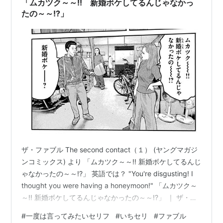
「ムカツク～～!! 新婚ボケしてるんじゃなかっ
たの～～!?」
ザ・ファブル The second contact（１） (ヤングマガジ
ンコミックス) より 「ムカツク～～!! 新婚ボケしてるんじ
ゃなかったの～～!?」 英語では？ "You're disgusting! I
thought you were having a honeymoon!" 「ムカツク～
～!! 新婚ボケしてるんじゃなかったの～～!?」 ｜ ザ・フ
ァブル The second contact（１） (ヤングマガジンコミ
#
一度は言ってみたいセリフ
#
いちセリ
#
ファブル
ックス) より 2019年、第１部が大団円を迎えた南勝久作