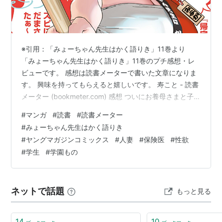
※引用：「みょーちゃん先生はかく語りき」11巻より
「みょーちゃん先生はかく語りき」11巻のプチ感想・レ
ビューです。 感想は読書メーターで書いた文章になりま
す。 興味を持ってもらえると嬉しいです。 寿こと - 読書
メーター (bookmeter.com) 感想 ついにお養母さまと子
どもの話が出てきた。 さんざんアレをしている割には全
#
マンガ
#
読書
#
読書メーター
く出てきていなかったので何か新鮮。 まぁ特に進展はな
#
みょーちゃん先生はかく語りき
かったけれども。 それにしても、今更だれど生徒から
#
ヤングマガジンコミックス
#
人妻
#
保険医
#
性欲
「巨乳人妻養護教諭」とか、れなみからは「アレをして
#
学生
#
学園もの
いればご機嫌な女」とか、みょーちゃんの評価笑。 生成
AIの話は自分が利用していないのでよく分からないので
すが、見開…
ネットで話題
もっと見る
14
10