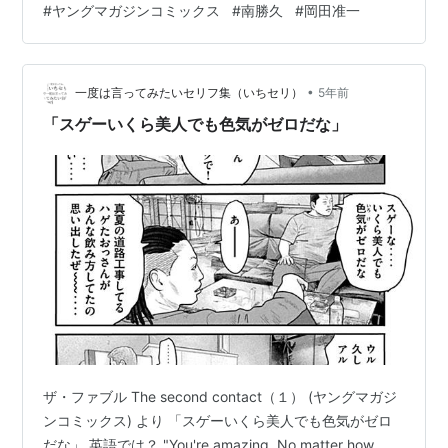
#
ヤングマガジンコミックス
#
南勝久
#
岡田准一
「ザ・ファブル」が、さらに風変り味を増して、堂々の
大帰還でございますーー。我らがアキラ兄さん、ヨウコ
姉さん他、…
•
一度は言ってみたいセリフ集（いちセリ）
5年前
「スゲーいくら美人でも色気がゼロだな」
ザ・ファブル The second contact（１） (ヤングマガジ
ンコミックス) より 「スゲーいくら美人でも色気がゼロ
だな」 英語では？ "You're amazing. No matter how