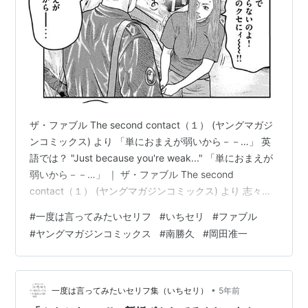
ザ・ファブル The second contact（１） (ヤングマガジ
ンコミックス) より 「単におまえが弱いから－－…」 英
語では？ "Just because you're weak..." 「単におまえが
弱いから－－…」 ｜ ザ・ファブル The second
contact（１） (ヤングマガジンコミックス) より 志々雄
真実の名台詞・名言ランキング10！最高すぎる第1位 ...
#
一度は言ってみたいセリフ
#
いちセリ
#
ファブル
2019年、第１部が大団円を迎えた南勝久作「ザ・ファブ
#
ヤングマガジンコミックス
#
南勝久
#
岡田准一
ル」が、さらに風変り味を増して、堂々の大帰還でござ
いますーー。我らがアキラ兄さん、ヨウコ姉さん他、ア
ザミにユーカリ、クロちゃんらも元気に大復活ーー。そ
し…
•
一度は言ってみたいセリフ集（いちセリ）
5年前