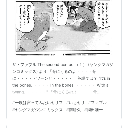
ザ・ファブル The second contact（１） (ヤングマガジ
ンコミックス) より 「骨にくるのよ・・・・骨
に・・・・・ツーンと・・・・・」 英語では？ "It's in
the bones. ・・・・ In the bones. ・・・・・ With a
twang. ・・・・・" 「骨にくるのよ・・・・骨
に・・・・・ツーンと・・・・・」 ｜ ザ・ファブル The
#
一度は言ってみたいセリフ
#
いちセリ
#
ファブル
second contact（１） (ヤングマガジンコミックス) より
#
ヤングマガジンコミックス
#
南勝久
#
岡田准一
かかとの痛み続く踵骨棘 加齢や運動量多いと 2019年、
第１部が大団円を迎えた南勝久作「ザ・ファブル」が、
さらに風変り味を増して、堂々の大帰還でござ…