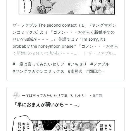
ザ・ファブル The second contact（１） (ヤングマガジ
ンコミックス) より 「ゴメン・・・おそらく新婚ボケの
せいで加減が－－－…」 英語では？ "I'm sorry, it's
probably the honeymoon phase." 「ゴメン・・・おそら
く新婚ボケのせいで加減が－－－…」 ｜ ザ・ファブル
The second contact（１） (ヤングマガジンコミックス)
#
一度は言ってみたいセリフ
#
いちセリ
#
ファブル
より 洋子とユーカリは股間を押さえながら倒れ込む
#
ヤングマガジンコミックス
#
南勝久
#
岡田准一
2019年、第１部が大団円を迎えた南勝久作「ザ・ファブ
ル」が、さらに風変り味を増して、堂々の大帰還でござ
いますーー。我らがアキラ兄さん、ヨウコ姉…
•
一度は言ってみたいセリフ集（いちセリ）
5年前
「単におまえが弱いから－－…」