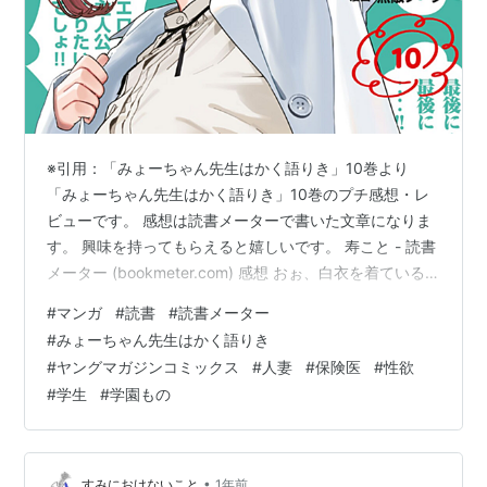
※引用：「みょーちゃん先生はかく語りき」10巻より
「みょーちゃん先生はかく語りき」10巻のプチ感想・レ
ビューです。 感想は読書メーターで書いた文章になりま
す。 興味を持ってもらえると嬉しいです。 寿こと - 読書
メーター (bookmeter.com) 感想 おぉ、白衣を着ている
表紙カバーって1巻以来では？ 10巻の記念とかなのか
#
マンガ
#
読書
#
読書メーター
な？ 1巻の頃よりも背景のセリフが直接的すぎる笑。 本
#
みょーちゃん先生はかく語りき
編の方は、最初のルンバ母性に狂気を感じていたら、そ
#
ヤングマガジンコミックス
#
人妻
#
保険医
#
性欲
れがどうでもよくなる程の狂気をはらんだ生徒が登場し
#
学生
#
学園もの
すぎや。 少しずつ関係が進んでいて、次の巻では初が来
るのかなれなみ先生、とか思っていた次の話よ。 双子は
色々と振…
•
すみにおけないこと
1年前