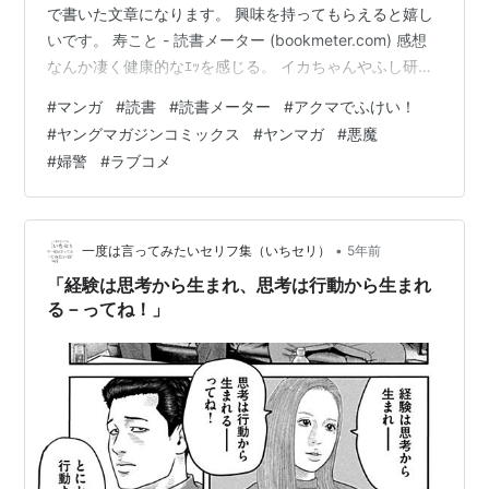
で書いた文章になります。 興味を持ってもらえると嬉し
いです。 寿こと - 読書メーター (bookmeter.com) 感想
なんか凄く健康的なｴｯを感じる。 イカちゃんやふし研よ
りも少ない人数でのスタートなので、今巻は大地とエク
#
マンガ
#
読書
#
読書メーター
#
アクマでふけい！
レアのやり取りでしたね。 それぞれのバックボーンより
#
ヤングマガジンコミックス
#
ヤンマガ
#
悪魔
も関係性がメインって感じ。 ひたすらにエクレアが哀れ
#
婦警
#
ラブコメ
可愛い。 色々と能力高そうなのに。 何気にしっぽが取れ
る設定面白いですね。 ツノも取れるのかな？ 今のところ
季節は夏だけれど、ちゃんと季節は巡るのかな？ それと
も…
•
一度は言ってみたいセリフ集（いちセリ）
5年前
「経験は思考から生まれ、思考は行動から生まれ
る－ってね！」