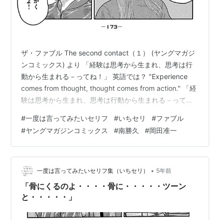
ザ・ファブル The second contact（１） (ヤングマガジ
ンコミックス) より 「経験は思考から生まれ、思考は行
動から生まれる－ってね！」 英語では？ "Experience
comes from thought, thought comes from action." 「経
験は思考から生まれ、思考は行動から生まれる－って
ね！」 ｜ ザ・ファブル The second contact（１） (ヤ
#
一度は言ってみたいセリフ
#
いちセリ
#
ファブル
ングマガジンコミックス) より 「思考は行動から生まれ
#
ヤングマガジンコミックス
#
南勝久
#
岡田准一
る」が深いビジネスマインドである理由 2019年、第１部
が大団円を迎えた南勝久作「ザ・ファブル」が、さらに
風変り味を増して、堂々の大帰…
•
一度は言ってみたいセリフ集（いちセリ）
5年前
「骨にくるのよ・・・・骨に・・・・・ツーン
と・・・・・」