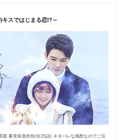
約キスではじまる恋!?～
原題 看見味道的你(全25話) ネタバレな感想なのでご注