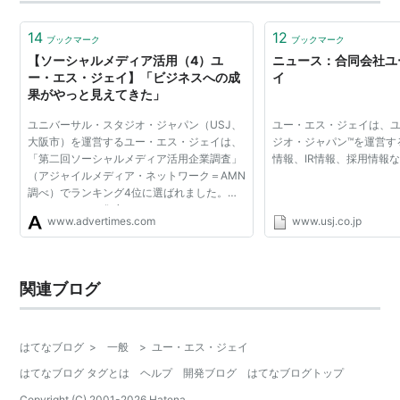
６時から仕事)ハードスケジュールです！満喫できるかは
2006年4月、アトラクション「ピーターパンのネバーラ
謎ですが目いっぱい楽しんで…
14
12
ンド」導入。
ブックマーク
ブックマーク
【ソーシャルメディア活用（4）ユ
ニュース：合同会社ユ
2006年7月、エリア「ランド・オブ・オズ」及びミュー
ー・エス・ジェイ】「ビジネスへの成
イ
ジカル・ショー「ウィケッド」導入。
果がやっと見えてきた」
2006年8月、ユニバーサル・スタジオ・インクの権利義
ユニバーサル・スタジオ・ジャパン（USJ、
ユー・エス・ジェイは、
務の承継人としての米国法人ビベンティ・ユニバーサ
大阪市）を運営するユー・エス・ジェイは、
ジオ・ジャパン™を運営す
「第二回ソーシャルメディア活用企業調査」
情報、IR情報、採用情報
ル・エンターテイメント・エルエルエルピー他ユニバー
（アジャイルメディア・ネットワーク＝AMN
サルグループ各社との間に「ユニバーサル・スタジオ・
調べ）でランキング4位に選ばれました。テ
ーマパークへの集客にソーシャルメディアを
ジャパン(R)」の企画、建設及び運営に関する修正ライ
www.advertimes.com
www.usj.co.jp
有効活用している同社の考え方や取り組みに
センス契約（修正・書換最終契約）を締結。
ついて、マーケティン...
2007年3月、アトラクション「ハリウッド・ドリーム・
関連ブログ
ザ・ライド」導入。
2007年3月16日、東京証券取引所マザーズへ上場。
2009年5月、SGインベストメンツ株式会社によるTOB
はてなブログ
>
一般
>
ユー・エス・ジェイ
成立。
はてなブログ タグとは
ヘルプ
開発ブログ
はてなブログトップ
2009年9月、東京証券取引所マザーズ上場廃止。
Copyright (C) 2001-
2026
Hatena.