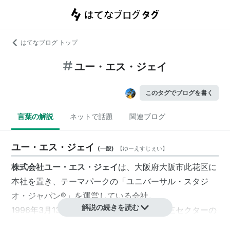
はてなブログ トップ
ユー・エス・ジェイ
このタグでブログを書く
言葉の解説
ネットで話題
関連ブログ
ユー・エス・ジェイ
(
一般
)
【
ゆーえすじぇい
】
株式会社ユー・エス・ジェイ
は、大阪府大阪市此花区に
本社を置き、テーマパークの「ユニバーサル・スタジ
オ・ジャパン®」を運営している会社。
解説の続きを読む
1996年3月13日に大阪市などが出資した第三セクターの
会社として設立。