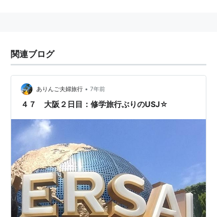
沿革
1994年12月、大規模テーマパークの開発・建設のため
の企画及び調査等を目的として、大阪市港区に大阪ユニ
関連ブログ
バーサル企画株式会社を設立。
1996年2月、米国法人エムシーエー・インク（現ユニバ
ーサル・スタジオ・インク）との間にテーマパーク「ユ
•
ありんご夫婦旅行
7年前
ニバーサル・スタジオ・ジャパン(R)」の企画、建設及
４７ 大阪２日目：修学旅行ぶりのUSJ☆
び運営に関する基本契約を締結。
1996年3月、上記基本契約を受け、商号を株式会社ユ
ー・エス・ジェイに変更。
1997年4月、本店を大阪市住之江区に移転。
1998年3月、米国法人ユニバーサル・スタジオ・インク
他ユニバーサルグループ各社との間に「ユニバーサル・
スタジオ・ジャパン(R)」の企画、建設及び運営に関す
るライセンス契約（最終契約）を締結。