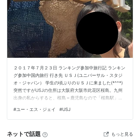
1998年10月、大阪市此花区において「ユニバーサル・
スタジオ・ジャパン(R)」の建設に着手。
2001年1月、本店を大阪市此花区に移転。
2001年3月、テーマパーク「ユニバーサル・スタジオ・
ジャパン(R)」開業。
2002年4月、アトラクション「ハリウッド・プレミア・
パレード(TM)」導入（2004年8月終了）。
2003年4月、アトラクション「セサミストリート4-Dム
２０１７年７月２３日 ランキング参加中旅行記 ランキン
ービーマジック(TM)」導入。
グ参加中国内旅行 行き先 ＵＳＪ(ユニバーサル・スタジ
オ・ジャパン） 学生の頃ぶりのＵＳＪに来ました(*^^*)
2003年6月、アトラクション「シュレック4-Dアドベン
突然ですがUSJの住所は大阪府大阪市此花区桜島。九州
チャー(TM)」導入。
出身の私からすると、桜島＝鹿児島なので「桜島駅」と
2004年1月、アトラクション「アメージング・アドベン
きいて驚きました。今回(大阪２日目）はＵＳＪだけなの
#
ユー・エス・ジェイ
#
USJ
チャー・オブ・スパイダーマン(TM)・ザ・ライド」導
で内容が薄いです。しかもディズニーはよくいきます
入。
が、こちらは昔１度きりなのでどこを歩いたかもあまり
2005年4月、アトラクション「ハッピー・ハーモニー・
ピンと来ていません。 １泊２日の２日目ですので、昼過
ネットで話題
もっと見る
ぎには荷物をとり空港まで行かなければ…。(明日は早朝
セレブレーション」導入。