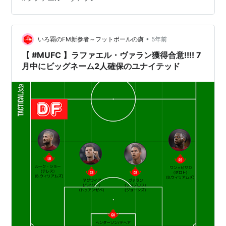
径部の筋肉を痛め、クラブでリハビリを開始しまし
た。」 「彼は数週間の離脱を余儀なくされます」 鼠…
•
いろ覇のFM新参者～フットボールの虜
5年前
【 #MUFC 】ラファエル・ヴァラン獲得合意!!!! 7
月中にビッグネーム2人確保のユナイテッド