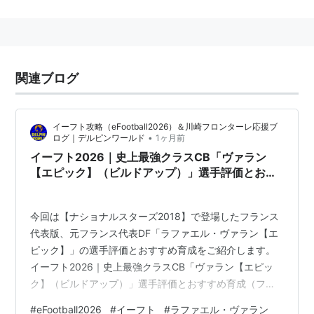
フルネーム ： Raphaël Varane （
ヴァラヌ
・
ヴァラー
ヌ
などの表記あり）
生年月日 ： 1993年4月25日
出身地 ： Lille, Nord, Nord-Pas-de-Calais （
リール
、
関連ブログ
ノール県
、
ノール＝パ・ド・カレー地域圏
）
身長・体重 ： 191cm・76kg
イーフト攻略（eFootball2026）＆川崎フロンターレ応援ブ
ポジション ： センターバック
•
ログ｜デルピンワールド
1ヶ月前
イーフト2026｜史上最強クラスCB「ヴァラン
所属クラブ
【エピック】（ビルドアップ）」選手評価とおす
すめ育成（フォートレス・ロングリーチタック
2010〜11 ：
RCランス
ル）【ナショナルスターズ2018】
2009〜 ：
レアル・マドリーCF
（スペイン）
今回は【ナショナルスターズ2018】で登場したフランス
代表版、元フランス代表DF「ラファエル・ヴァラン【エ
その他
ピック】」の選手評価とおすすめ育成をご紹介します。
フランスU-18・21代表歴あり。フランス代表初招集は
イーフト2026｜史上最強クラスCB「ヴァラン【エピッ
ク】（ビルドアップ）」選手評価とおすすめ育成（フォ
2012年8月15日の親善試合ウルグアイ戦で、フランス代
ートレス・ロングリーチタックル）【ナショナルスター
表デビューは2013年3月22日の2014 FIFAワールドカッ
#
eFootball2026
#
イーフト
#
ラファエル・ヴァラン