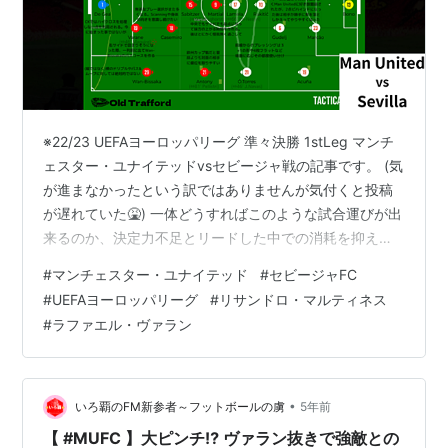
※22/23 UEFAヨーロッパリーグ 準々決勝 1stLeg マンチ
ェスター・ユナイテッドvsセビージャ戦の記事です。 (気
が進まなかったという訳ではありませんが気付くと投稿
が遅れていた🤮) 一体どうすればこのような試合運びが出
来るのか、決定力不足とリードした中での消耗を抑える
スローな展開に持っていく能力の不足がまさかの引き分
#
マンチェスター・ユナイテッド
#
セビージャFC
けを招いた。 しっかり試合を見たのは結果を見知った後
#
UEFAヨーロッパリーグ
#
リサンドロ・マルティネス
だったのでまだ心の準備が出来ていたものの、生で見て
#
ラファエル・ヴァラン
いた方々にとっては腹立たしくてたまらない内容だった
と思います。 We're level at the end of the first
leg.#MUFC || #UE…
•
いろ覇のFM新参者～フットボールの虜
5年前
【 #MUFC 】大ピンチ⁉ ヴァラン抜きで強敵との