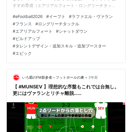
すすめ育成（エアリアルフォート・ロングリーチタック
ル）【エピック：スペインリーグガーディアンズ】 イー
#
eFootball2026
#
イーフト
#
ラファエル・ヴァラン
フト2026｜ぶっ壊れ最強CB「ヴァラン」おすすめ育成
#
フランス
#
ロングリーチタックル
（エアリアルフォート・ロングリーチタックル）【エピ
#
エアリアルフォート
#
シャットダウン
ック：スペインリーグガーディアンズ】 １．選手情報・
#
ビルドアップ
ポジション関連・おすすめ追加アイテム（ポジトレ・ブ
#
タレントデザイン・追加スキル・追加ブースター
ースター） ２．おすすめ追加スキル・タレントデザイン
#
エピック
３．選手評価・レベルMAX能力（…
•
いろ覇のFM新参者～フットボールの虜
3年前
【 #MUNSEV 】理想的な序盤もこれでは台無し。
更にはヴァランとリチャ離脱……