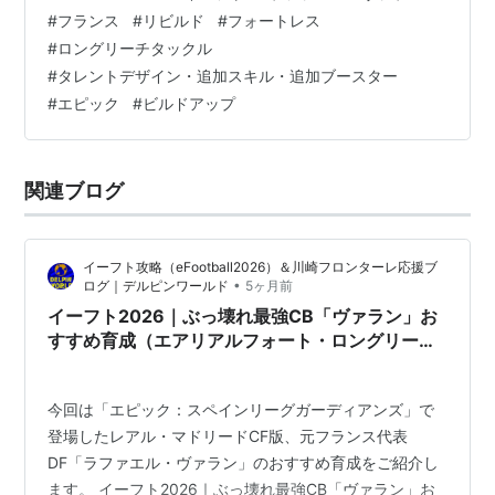
ズ2018】 イーフト2026｜史上最強クラスCB「ヴァラン
プ欧州予選グルジア戦。
#
フランス
#
リビルド
#
フォートレス
【エピック】（ビルドアップ）」選手評価とおすすめ育
RCランス
の下部組織出身。ファーストチームデビュー
#
ロングリーチタックル
成（フォートレス・ロングリーチタックル）【ナショナ
#
タレントデザイン・追加スキル・追加ブースター
は2010年11月7日のリーグ・アン
モンペリエHSC
戦。
ルスターズ2018】 育成方針 育成情報 １．選手評価・ト
#
エピック
#
ビルドアップ
ップステータス ２．基本情報 ３．ステータス情報（詳
細） ４．おすすめ…
関連ブログ
イーフト攻略（eFootball2026）＆川崎フロンターレ応援ブ
•
ログ｜デルピンワールド
5ヶ月前
イーフト2026｜ぶっ壊れ最強CB「ヴァラン」お
すすめ育成（エアリアルフォート・ロングリーチ
タックル）【エピック：スペインリーグガーディ
アンズ】
今回は「エピック：スペインリーグガーディアンズ」で
登場したレアル・マドリードCF版、元フランス代表
DF「ラファエル・ヴァラン」のおすすめ育成をご紹介し
ます。 イーフト2026｜ぶっ壊れ最強CB「ヴァラン」お