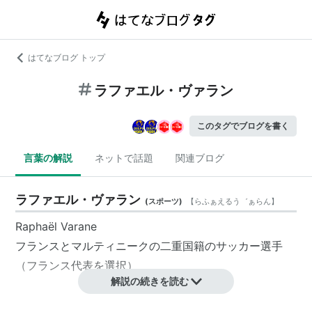
はてなブログ トップ
ラファエル・ヴァラン
このタグでブログを書く
言葉の解説
ネットで話題
関連ブログ
ラファエル・ヴァラン
(
スポーツ
)
【
らふぁえるう゛ぁらん
】
Raphaël Varane
フランスとマルティニークの二重国籍のサッカー選手
（フランス代表を選択）
解説の続きを読む
プロフィール