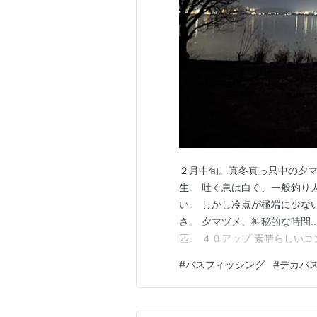
２月中旬。真冬真っ只中の夕
生。 吐く息は白く、一般釣り
い。 しかし冷点が極端に少な
さ。 夕マヅメ、神秘的な時間
匹。 ４０アップ 素晴らしい
げる。 丸太のようなブラック
#
バスフィッシング
#
デカバ
ベルの魚を釣り上げる大先生は
ましい限りだとは思うが、それ