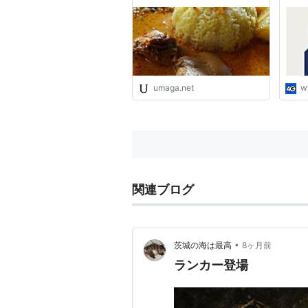
まい”を探求するWEBマガジ
に強
ン
ーの
51回
umaga.net
w
関連ブログ
•
茨城の海は最高
8ヶ月前
ランカー登場