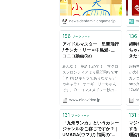
クまで紹介
news.denfaminicogamer.jp
t
156
136
ブックマーク
アイドルマスター 星間飛行
超時
/ ランカ・リー＝中島愛‐ニ
ちゃ
コニコ動画(秋)
きた
みんな！ 抱きしめて！ マクロ
超時
スフロンティアより星間飛行です
が大都
(･∀･)ちびキャラでありながらデ
カテ
カキャラ♪ オニギ・リーちゃん
http:
です。○ニコマスメドレー秋の祭
1749
典→sm4965942□Prev:そうだ!
かわり
www.nicovideo.jp
h
We'reALIVE→sm4360191■他の
す：20
iM@SコラボPVはこちら
21:01
→mylist/5210866■慈風ブログ
ょ、
131
131
ブックマーク
→http://jifu.jugem.jp/★星間飛行
でき
「九州ランカ」というカレー
マジ
壁紙シリーズまとめ→【h...
いで！
ジャンルをご存じですか？｜
する
UMAGA(ウマガ) 福岡の“う
理論