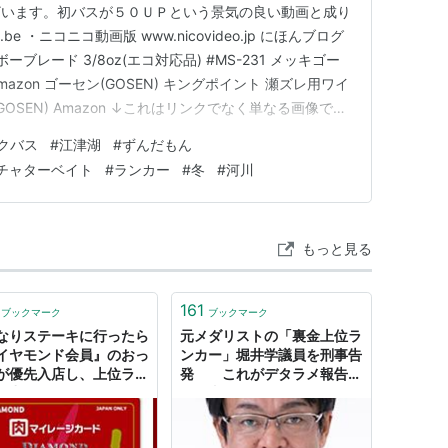
ざいます。初バスが５０ＵＰという景気の良い動画と成り
u.be ・ニコニコ動画版 www.nicovideo.jp にほんブログ
ンボーブレード 3/8oz(エコ対応品) #MS-231 メッキゴー
 Amazon ゴーセン(GOSEN) キングポイント 瀬ズレ用ワイ
ン(GOSEN) Amazon ↓これはリンクでなく単なる画像で
クバス
#
江津湖
#
ずんだもん
チャターベイト
#
ランカー
#
冬
#
河川
もっと見る
161
ブックマーク
ブックマーク
なりステーキに行ったら
元メダリストの「裏金上位ラ
イヤモンド会員』のおっ
ンカー」堀井学議員を刑事告
が優先入店し、上位ラン
発 これがデタラメ報告書
の力を見せつけていた
の写真だ
ャンブル漫画の導入部み
空気だ」 - Togetter