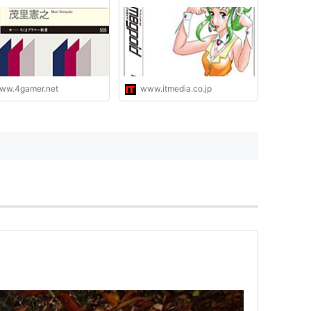
くなる考え方」（ゲーマ
で6月発売
ためのブックガイド：第
）
ww.4gamer.net
www.itmedia.co.jp