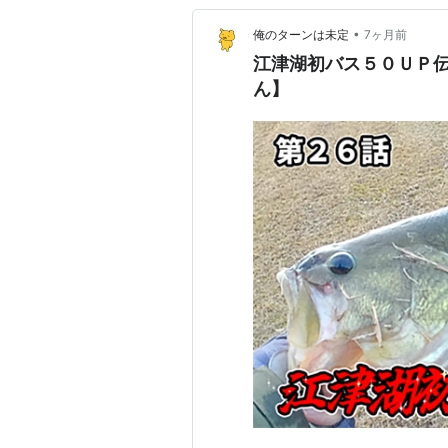
•
俺のターンは未定
7ヶ月前
江津湖初バス５０ＵＰ
ん】