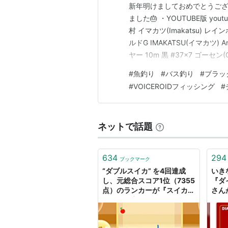
新年明けましておめでとうご
ました🎂 ・YOUTUBE版 yout
村 イマカツ(Imakatsu) レイ
ルドG IMAKATSU(イマカツ)
ヤー 10m 黒 #37×7 ゴーセ
す。 ※サムネイル用画像
#
魚釣り
#
バス釣り
#
ブラッ
#
VOICEROIDフィッシング
#
ネットで話題
634
294
ブックマーク
“ダブルスイカ” を4回達成
いき
し、元総合スコア1位（7355
『ダ
点）のランカーが『スイカゲ
さん
ーム』を完全解説！ スイカ
カー
の作り方から、整地する技術
「ギ
や時差置きなど上級テクニッ
たいな