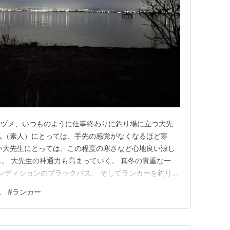
マヅメ、いつものように仕事終わりに釣り場に立つ大先
人（素人）にとっては、手先の感覚がなくなるほど寒
い大先生にとっては、この程度の寒さなど心地良い涼し
…。 大先生の神通力も高まっていく。 真冬の貴重な一
コンディションのブラックバス。 そしてランカーを釣り上
バス こちらも素晴らしいコンディション。 真冬にこのレ
ス
#
ランカー
、やはり持ってる。 一般釣り人（素人）からすれば羨
でも大先生の狙いは、…