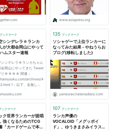
ogetter.com
www.asiapress.org
135
ブックマーク
ブックマーク
空シンデレラ☆ランカ
ソシャゲーで上位ランカーに
んが大都会岡山にやって
なってみた結果 - やねうらお
:ハムスター速報
ブログ(移転しました)
空シンデレラ☆ランカちゃん
会岡山にやってきた Tweet
ゴリ☆☆☆☆ 関連；
//hamusoku.com/archives/4
82.html 1：以下、名無しに
ましてVIPがお送りしま
amusoku.com
yaneurao.hatenadiary.com
11/07/02(土)
:03.44ID:vyG2pN5o0 ち
ちょっと待って！ まだ準備
107
ブックマーク
ブックマーク
てないから、カメラに撮らな
ック世界ランカーが提唱
ランカ声優の
！ あれ？、バックの紐...
，強くなるためのTCG
VOCALOID「メグッポイ
書「カードゲームで本当
ド」、ゆうきまさみイラスト