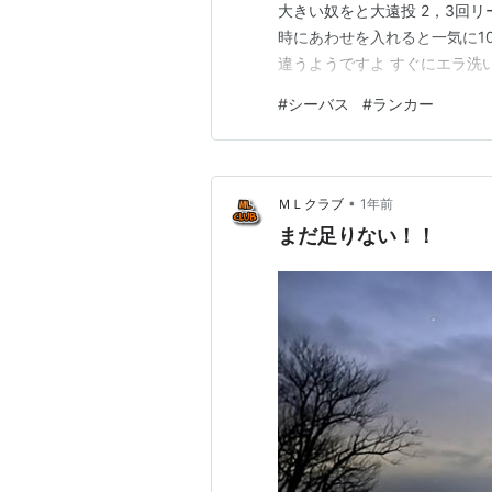
大きい奴をと大遠投 2，3回
時にあわせを入れると一気に1
違うようですよ すぐにエラ洗
したがこのときはそこまで大き
#
シーバス
#
ランカー
いつもの沈みテトラを巻くよ
んとか危険ゾーンは回避 ネッ
•
ＭＬクラブ
1年前
まだ足りない！！