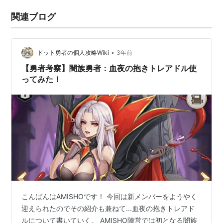
関連ブログ
•
ドット勇者の個人攻略Wiki
3年前
【勇者考察】闇族勇者：血夜の抱きトレアドル使
ってみた！
こんばんはAMISHOです！ 今回は新メンバーをようやく
迎えられたのでその紹介も兼ねて...血夜の抱きトレアド
ルについて書いていく。 AMISHO陣営では初となる闇族