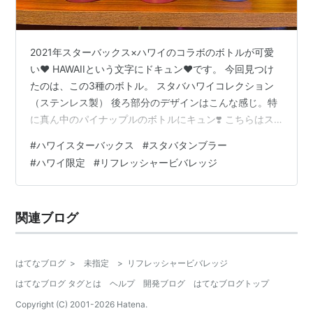
2021年スターバックス×ハワイのコラボのボトルが可愛
い❤️ HAWAIIという文字にドキュン❤️です。 今回見つけ
たのは、この3種のボトル。 スタバハワイコレクション
（ステンレス製） 後ろ部分のデザインはこんな感じ。特
に真ん中のパイナップルのボトルにキュン❣️ こちらはス
テンレス製です。 3種類ともピンク系のカラーが強いか
#
ハワイスターバックス
#
スタバタンブラー
ら、どちらかというと女性ターゲット？ これはボタニカ
#
ハワイ限定
#
リフレッシャービバレッジ
ルデザイン。フリップ式で開閉しやすい飲み口です。 パ
イナップルデザイン🍍 ゴールドとマゼンダピンクで運気
がアップしそう。これもフリップ式。これ人気だそうで
関連ブログ
す。これはシンプルにHAWAIIロゴだけ。 スタバハワイコ
レクション…
はてなブログ
>
未指定
>
リフレッシャービバレッジ
はてなブログ タグとは
ヘルプ
開発ブログ
はてなブログトップ
Copyright (C) 2001-
2026
Hatena.