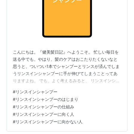
こんにちは。『健美髪日記』へようこそ。 忙しい毎日を
送る中でも、やはり、髪のケアはおこたりたくないなと
思うと、ついつい1本でシャンプーとリンスが済んでしま
うリンスインシャンプーに手が伸びてしまうことってあ
りますよね。 でも、よく考えるみると、 リンスインシャ
ンプーって結局なんなの？ 本当に効果あるの？ と、疑問
#
リンスインシャンプー
がわいてきませんか。 リンスインシャンプーに限らず、
#
リンスインシャンプーのはじまり
得てして、楽できるアイテムってデメリットも存在する
#
リンスインシャンプーの仕組み
場合が多いですからね。 そこで今回は、 リンスインシャ
#
リンスインシャンプーに向く人
ンプーのはじまりとその仕組み リンスインシャンプーの
#
リンスインシャンプーに向かない人
メリットとデメリット リンスインシャンプーに向く人、
逆に不向きな人 についてもご…