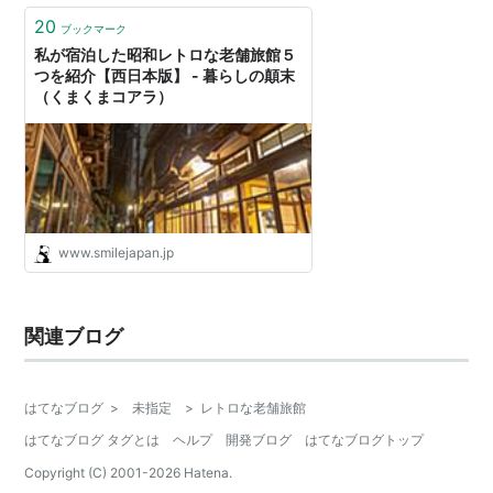
20
ブックマーク
私が宿泊した昭和レトロな老舗旅館５
つを紹介【西日本版】 - 暮らしの顛末
（くまくまコアラ）
www.smilejapan.jp
関連ブログ
はてなブログ
>
未指定
>
レトロな老舗旅館
はてなブログ タグとは
ヘルプ
開発ブログ
はてなブログトップ
Copyright (C) 2001-
2026
Hatena.