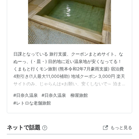
日課となっている 旅行支援、クーポンまとめサイト。な
ぬーっ、(・皿・) 目的地に近い温泉地が安くなってる！
くまもと行くモン旅割 (熊本令和2年7月豪雨支援) 宿泊費
4割引き(1人最大11,000補助) 地域クーポン 3,000円 楽天
サイトのみ、じゃらんは×お願い、安くしないで～ 泊ま
りたくなるから～ 車中泊の予定だったのにぃ〜 やるんだ
#
日奈久温泉
#
日奈久温泉 柳屋旅館
ったらじゃらんにしてぇ〜 じゃらん一本にまとめたい
#
レトロな老舗旅館
女。ゴールドステージやし。 で、予約を入れたのがこち
ら。 日奈久温泉 柳屋旅館さん。 地域クーポンもあるか
ら、実質負担は3,240円❗️ yanagiya.link 日奈久温泉の場
ネットで話題
もっと見る
所はここら辺です。 旅行の初…