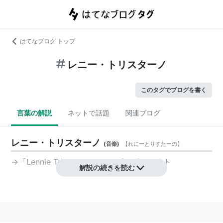
はてなブログ トップ
レニー・トリスターノ
このタグでブログを書く
言葉の解説
ネットで話題
関連ブログ
レニー・トリスターノ
(
音楽
)
【
れにーとりすたーの
】
→「
Lennie Tristano
」、ジャズ、ピアニスト
解説の続きを読む