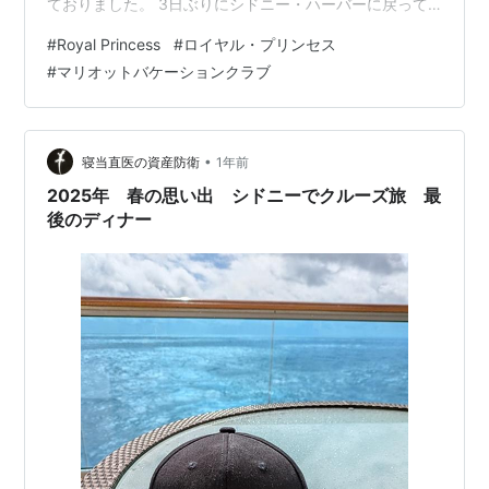
ておりました。 3日ぶりにシドニー・ハーバーに戻って
きました。 昼間のハーバーブリッジも良いですが、早朝
#
Royal Princess
#
ロイヤル・プリンセス
のまだ暗い中でのハーバーブリッジも素敵です。
#
マリオットバケーションクラブ
www.marskoin.com バルコニーの右手にはオペラハウス
シドニーの高層ビルもきれい 下船のための荷物の整理を
していると明るくなってきました。 大好きなバルコニー
で深呼吸。 名残惜しいですね。 イタリアンレストラン
•
寝当直医の資産防衛
1年前
「サバティ…
2025年 春の思い出 シドニーでクルーズ旅 最
後のディナー