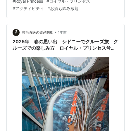
#
Royal Princess
#
ロイヤル・プリンセス
Princess）号にはカジノがあります。 未成年は入っては
#
アクティビティ
#
お酒も飲み放題
いけませんし、家内もMarskoinもカジノに興味なし。 と
いうことで カジノの横にあるゲームセンターで楽しんだ
り（たまにはいいでしょう） ドライブゲームで1位になり
ました！やったね。 ウィンドショッピングしたり（吹き
•
寝当直医の資産防衛
1年前
抜け下の階はカ…
2025年 春の思い出 シドニーでクルーズ旅 ク
ルーズでの楽しみ方 ロイヤル・プリンセス号の
シー・ウォーク