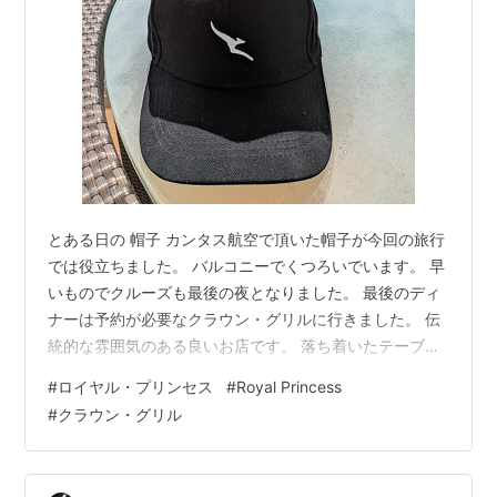
とある日の 帽子 カンタス航空で頂いた帽子が今回の旅行
では役立ちました。 バルコニーでくつろいでいます。 早
いものでクルーズも最後の夜となりました。 最後のディ
ナーは予約が必要なクラウン・グリルに行きました。 伝
統的な雰囲気のある良いお店です。 落ち着いたテーブル
席に着くことが出来ました。 ビーフステーキが人気のお
#
ロイヤル・プリンセス
#
Royal Princess
店ですがシーフードをチョイスしました。 お酒も飲み放
#
クラウン・グリル
題 前菜からどれも美味しかったのですが メインのロブス
ターがとても大きくて美味！ ビールもワインも進んでし
まいました笑 最後のディナーも最高でしたね。 寄港地な