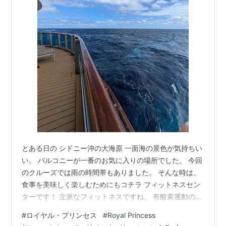
とある日の シドニー沖の大海原 一面海の景色が気持ちい
い。 バルコニーが一番のお気に入りの場所でした。 今回
のクルーズでは雨の時間帯もありました。 そんな時は、
食事を美味しく楽しむためにもコチラ フィットネスセン
ターです！ 立派なフィットネスですね。 有酸素運動の機
器も筋トレの機器も充実 器具が十分あるので待つ時間も
#
ロイヤル・プリンセス
#
Royal Princess
ほとんどなし。 クルーズ中、2回ほど本格的に使用。 デ