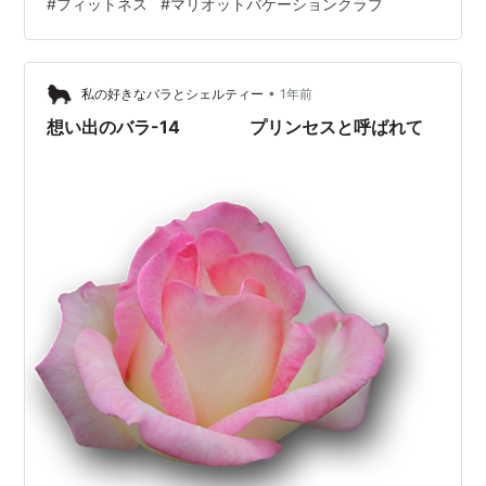
#
フィットネス
#
マリオットバケーションクラブ
ッキに出られない雨風が強い時間帯にフィットネスを利
用しました。 というわけで、外の海の様子は白波たって
います。 大型の船も結構揺れます。 ランニングマシンは
通常のように手を放して走っていると危ない。 ちゃんと
•
私の好きなバラとシェルティー
1年前
つかまって走る必要が…
想い出のバラ-14 プリンセスと呼ばれて