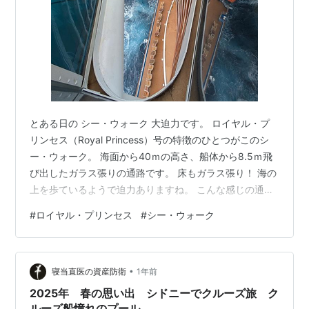
とある日の シー・ウォーク 大迫力です。 ロイヤル・プ
リンセス（Royal Princess）号の特徴のひとつがこのシ
ー・ウォーク。 海面から40ｍの高さ、船体から8.5ｍ飛
び出したガラス張りの通路です。 床もガラス張り！ 海の
上を歩ているようで迫力ありますね。 こんな感じの通路
です。 側面の下には隙間があり、風が足元から吹いてき
#
ロイヤル・プリンセス
#
シー・ウォーク
ます。 シー・ウォーク脇にはアイスクリームを無料配布
している クルーズ中何度も歩きました。 雨風が強い時は
幾分か怖い笑 大切なことは r>g そして r+思い出資産>g
•
ですね！ Marskoinのツイッターはこちら 本を読まずして
寝当直医の資産防衛
1年前
成功できません。「Kindle Un…
2025年 春の思い出 シドニーでクルーズ旅 ク
ルーズ船憧れのプール