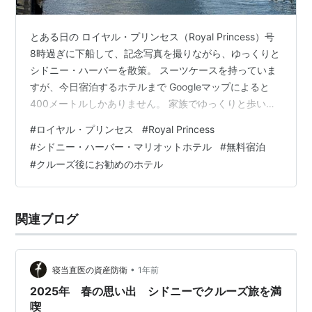
とある日の ロイヤル・プリンセス（Royal Princess）号
8時過ぎに下船して、記念写真を撮りながら、ゆっくりと
シドニー・ハーバーを散策。 スーツケースを持っていま
すが、今日宿泊するホテルまで Googleマップによると
400メートルしかありません。 家族でゆっくりと歩いて
いきましょう。 すぐにホテルが見えてきました。 本日の
#
ロイヤル・プリンセス
#
Royal Princess
お宿につきました！ シドニー・ハーバー・マリオットホ
#
シドニー・ハーバー・マリオットホテル
#
無料宿泊
テル Sydney Harbour Marriott Hotel at Circular Quay ク
#
クルーズ後にお勧めのホテル
ルーズを終えて泊まるには好立地です。 まだ午前9時前
です。 流石にチェックインできないでしょう。 荷物だけ
でも…
関連ブログ
•
寝当直医の資産防衛
1年前
2025年 春の思い出 シドニーでクルーズ旅を満
喫