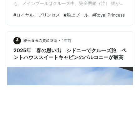
も、メインプールはクルーズ中、完全閉鎖（泣） 網が張
られています。 巨大なクルーズ船も揺れてプールの水が
#
ロイヤル・プリンセス
#
船上プール
#
Royal Princess
ザパーンと打ち付けることも 晴れ間の時も、風が強くて
揺れているので入る気も起きませんでした・・ 意地でも
プールわきのデッキチェアでくつろぐ人も笑 プールわき
•
にジャグジーがあり、そちらは雨の中でも絶えず誰かし
寝当直医の資産防衛
1年前
らか入っていました笑 小さな子供用プールが2つあり そ
2025年 春の思い出 シドニーでクルーズ旅 ペ
ちらのプールは時々開い…
ントハウススイートキャビンのバルコニーが最高