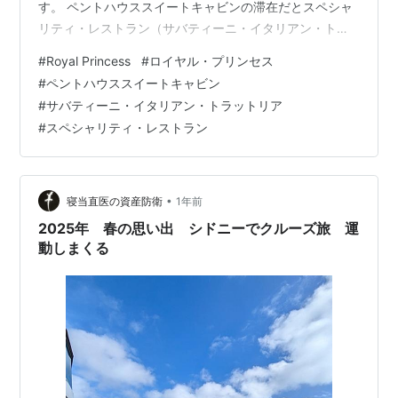
す。 ペントハウススイートキャビンの滞在だとスペシャ
リティ・レストラン（サバティーニ・イタリアン・トラ
ットリア）で朝食が楽しめます。 朝から豪華 コーヒーも
#
Royal Princess
#
ロイヤル・プリンセス
ヨーグルトも美味しい。 お味も最高 ボリュームがありま
#
ペントハウススイートキャビン
した。 カジュアルレストランは人であふれていますが こ
#
サバティーニ・イタリアン・トラットリア
こでは静かに落ち着いてフルサービスを受けることがで
#
スペシャリティ・レストラン
きます。 雰囲気も良くて最高ですが、前日の夜食べ過ぎ
ると朝はあまり食べられず 最終日の朝食はMarskoinはヨ
ーグルトのみ笑 食べ…
•
寝当直医の資産防衛
1年前
2025年 春の思い出 シドニーでクルーズ旅 運
動しまくる