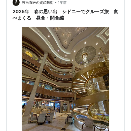
しの洋上クルーズとなりましたが 明日、明朝にはシドニ
•
寝当直医の資産防衛
1年前
ーハーバーに到着しま…
2025年 春の思い出 シドニーでクルーズ旅 食
べまくる 昼食・間食編