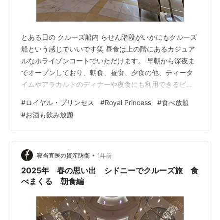
とある日の クルーズ船内 らせん階段がいかにもクルーズ
船という感じでいいです笑 昼食は上の階にあるカジュア
ルなホライゾンコートでいただけます。 早朝から深夜ま
でオープンしており、朝食、昼食、夕食の他、ティータ
イムやアラカルトのディナーや夜食にも利用できるビュ
ッフェレストランですので、小腹府が空いたらふらっと
#
ロイヤル・プリンセス
#
Royal Princess
#
食べ放題
立ち寄ることが出来ます。 食事時は混んでいますが、時
#
お酒も飲み放題
間をずらせば空いています。 野菜、サラダ、パン、デザ
ート 魚やお肉もあります。 まさに食べ放題・飲み放題で
す。 カジュアルレストランですが、味もなかなかイケて
ます。 上記のレストランとはまた別に、プールサイドに
•
寝当直医の資産防衛
1年前
はアイスクリームスタンドやピザ…
2025年 春の思い出 シドニーでクルーズ旅 食
べまくる 朝食編