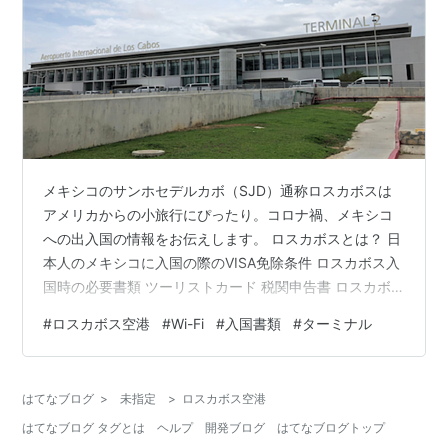
メキシコのサンホセデルカボ（SJD）通称ロスカボスは
アメリカからの小旅行にぴったり。コロナ禍、メキシコ
への出入国の情報をお伝えします。 ロスカボスとは？ 日
本人のメキシコに入国の際のVISA免除条件 ロスカボス入
国時の必要書類 ツーリストカード 税関申告書 ロスカボ
ス空港到着後の流れ 入国審査（イミグレーション） 荷物
#
ロスカボス空港
#
Wi-Fi
#
入国書類
#
ターミナル
の受け取り 税関 シャトルサービスのチケット購入エリア
両替エリア 外へ出る前に 通常のトランスファーは外へ
ロスカボス空港 ターミナル２（国際線）Wi-Fiは？ ロス
はてなブログ
>
未指定
>
ロスカボス空港
カボス出国時の必要書類 入国の際に受け取ったツーリス
はてなブログ タグとは
ヘルプ
開発ブログ
はてなブログトップ
トカードの半券 陰性証明書 宣誓書 健康調査書 ワクチン