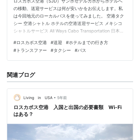
ロスカボス空港（SJD）サンホセデルカボからホテルへ
の移動、送迎サービスは何が安いかをお伝えします。私
は今回地元のローカルバスを使ってみました。 空港タク
シー 空港シャトル ホテルの空港送迎サービス メキシコ
シャトルサービス All Ways Cabo Transportation 日本語
で予約できるVELTRA レンタカー Uber 地元のローカルバ
#
ロスカボス空港
#
送迎
#
ホテルまでの行き方
ス 空港での乗り場 料金と支払い方法 ホテルまで まとめ
#
トランスファー
#
タクシー
#
バス
1番安いトランスファーサービスは？
関連ブログ
•
Living in USA
5年前
ロスカボス空港 入国と出国の必要書類 Wi-Fi
はある？