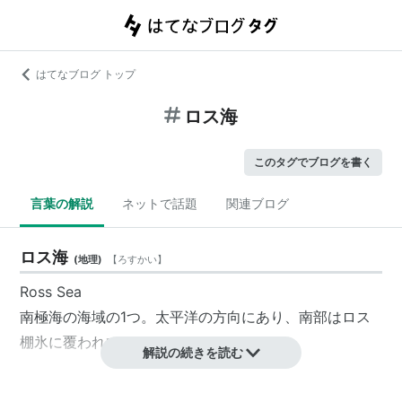
はてなブログ トップ
ロス海
このタグでブログを書く
言葉の解説
ネットで話題
関連ブログ
ロス海
(
地理
)
【
ろすかい
】
Ross Sea
南極海の海域の1つ。太平洋の方向にあり、南部はロス
棚氷に覆われている。
解説の続きを読む