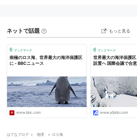
ネットで話題
もっと見る
6
6
ブックマーク
ブックマーク
南極のロス海、世界最大の海洋保護区
世界最大の海洋保護区
に - BBCニュース
設置へ 国際会議で合
www.bbc.com
www.afpbb.com
はてなブログ
>
地理
>
ロス海