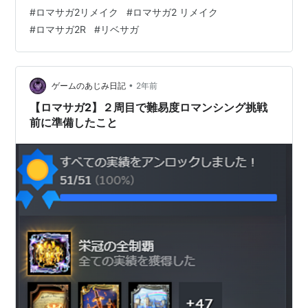
リアという名前には親しみがあります。 最終皇帝アリア
#
ロマサガ2リメイク
#
ロマサガ2 リメイク
さんのスクショを沢山撮ったので、その中から良さげな
#
ロマサガ2R
#
リベサガ
ものを載せていきたいと思います。 能力値は流石の最終
皇帝だけあって、凄い数値です。 筋力23で魔力24とか異
常ですね。 あとスキルレベルがオール100なのは、先代
最終皇帝から受け継いだ証なので気にしないでくださ
•
ゲームのあじみ日記
2年前
い。初期から強い子になっていま…
【ロマサガ2】２周目で難易度ロマンシング挑戦
前に準備したこと