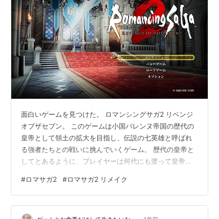
面白いゲームを見つけた。 ロマンシングサガ2 リベンジ
オブザセブン。 このゲームは小国バレンヌ帝国の歴代の
皇帝として領土の拡大を目指し、伝説の七英雄と呼ばれ
る強者たちとの戦いに挑んでいくゲーム。 歴代の皇帝と
してとあるように、プレイヤーは何代にも渡って皇帝の
座を継承しながら、長い年月をかけて世界の平和と七英
#
ロマサガ2
#
ロマサガ2 リメイク
雄たちの打倒を目指して物語を進めていく。 フリーシナ
リオが採用されていて、自由度が高い。各地方で起きる
問題、どの英雄から倒すかなど、どこから手をつけてど