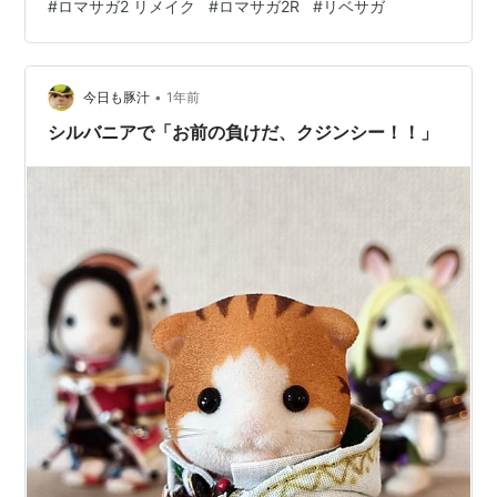
#
ロマサガ2 リメイク
#
ロマサガ2R
#
リベサガ
もう少しあとでお願いしたかったのですが致し方なし。
サクッと七英雄を片付けようと思います。 これが現状の
パーティーです。 ソウジ君はこの後抜けて貰うことにし
•
ます。やはりネタキャラ……というかLP1はしんどいで
今日も豚汁
1年前
す。強いのですけどね、ソウジ君。 他は結構テキトーで
シルバニアで「お前の負けだ、クジンシー！！」
す。女子会パーティーにはしようか…