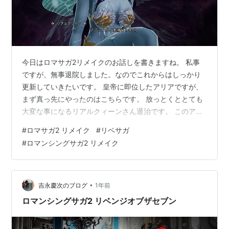
今日はロマサガ2リメイクのお話しを書きますね。 私事
ですが、無事退院しました。なのでこれからはしっかり
更新していきたいです。 皇帝に即位したアリアですが、
まず真っ先にやったのはこちらです。 放っとくととても
大変な事になるリアルクィーンさん退治です。 このアリ
退治を忘れるとかなりしんどいので、最終皇帝になった
#
ロマサガ2 リメイク
#
リベサガ
時は真っ先にやっています。強いとか弱いとかではなく
#
ロマンシングサガ2 リメイク
単純にウザいのが問題。 アバロンの下水道にこんなもの
が眠っていると思うと怖いです。 「ここまで成るのにど
れだけかかったことか…」 いえ、そのまま朽ち果ててく
れていたら嬉しかったです。でも戦うしかなさそうで
•
吉永慶次のブログ
1年前
す。 リアルクィーンさん。 七英雄すら…
ロマンシングサガ2 リベンジオブザセブン