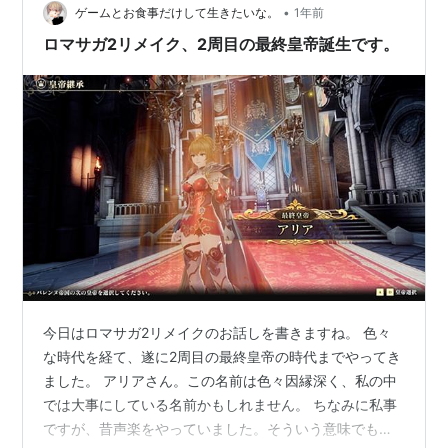
あるのか、そして私たちに役に立つのか……二重の意味で
•
ゲームとお食事だけして生きたいな。
1年前
気になりますね。 「そこに書かれた術…
ロマサガ2リメイク、2周目の最終皇帝誕生です。
今日はロマサガ2リメイクのお話しを書きますね。 色々
な時代を経て、遂に2周目の最終皇帝の時代までやってき
ました。 アリアさん。この名前は色々因縁深く、私の中
では大事にしている名前かもしれません。 ちなみに私事
ですが、昔声楽をやっていました。そういう意味でもア