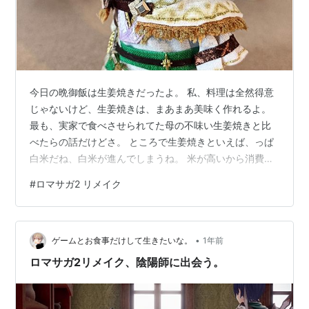
今日の晩御飯は生姜焼きだったよ。 私、料理は全然得意
じゃないけど、生姜焼きは、まあまあ美味く作れるよ。
最も、実家で食べさせられてた母の不味い生姜焼きと比
べたらの話だけどさ。 ところで生姜焼きといえば、っぱ
白米だね、白米が進んでしまうね。 米が高いから消費を
抑えなきゃって時に何をやってんだろね、私は。 どうで
#
ロマサガ2 リメイク
もいいけど、私が使ってる飯椀はニトリで買った軽量の
黒いやつ。 www.nitori-net.jp （内側が）白い飯椀より黒
い飯椀の方が、お米の白さが際立って、何となく米が美
•
味く感じるのよ。 おっと、またしても米が進むような話
ゲームとお食事だけして生きたいな。
1年前
をしちまったな。 ファッファッファ。 明日は、１食はど
ロマサガ2リメイク、陰陽師に出会う。
ん兵衛にする…