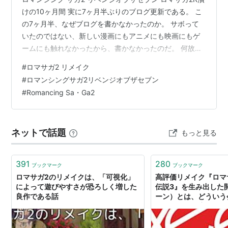
けの10ヶ月間 実に7ヶ月半ぶりのブログ更新である。 こ
の7ヶ月半、なぜブログを書かなかったのか。 サボって
いたのではない、新しい漫画にもアニメにも映画にもゲ
ームにも触れなかったから、書かなかったのだ。 何故か
って？ ずっとロマサガ2Rだけをやっていたからだよ。 マ
#
ロマサガ2 リメイク
ジで、昨年10月25日の発売から丸10ヶ月間、 一冊も漫画
#
ロマンシングサガ2リベンジオブザセブン
を読まず、 一話もアニメを見ず、 一個も映画を見ず、
#
Romancing Sa・Ga2
ひたすらロマサガ2Rだけをやってきた。 10ヶ月間、 全
14周、 総プレイ時間555時間。 ここまでハマって時間を
費やしたRPGは、人生でもコレとミンサガしかない。…
ネットで話題
もっと見る
391
280
ブックマーク
ブックマーク
ロマサガ2のリメイクは、「可視化」
高評価リメイク『ロマ
によって遊びやすさが恐ろしく増した
伝説3』を生み出した開
良作である話
ーン）とは、どういう
れまでは知名度なしだ
グループになった理由
任者に訊いた - AUTO