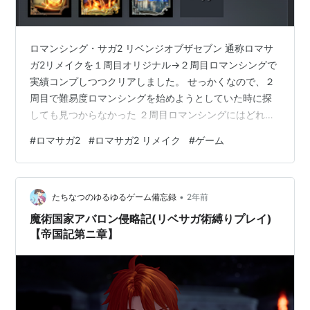
ロマンシング・サガ2 リベンジオブザセブン 通称ロマサ
ガ2リメイクを１周目オリジナル→２周目ロマンシングで
実績コンプしつつクリアしました。 せっかくなので、２
周目で難易度ロマンシングを始めようとしていた時に探
しても見つからなかった ２周目ロマンシングにはどれだ
け準備がいるか を備忘録として残します。 当時探した限
#
ロマサガ2
#
ロマサガ2 リメイク
#
ゲーム
りでは、ベリーハード前提の３周目ロマンシングの記事
ばかりだったので、周回はしたいけどベリーハードはス
キップしたい！って方の参考になればなーって感じで
•
す。 ２周目に引き継ぐ直前の帝国国力はこんな感じでし
たちなつのゆるゆるゲーム備忘録
2年前
た。 特に稼ぎとかはしていないので、マスターレベルは
魔術国家アバロン侵略記(リベサガ術縛りプレイ)
かなり低いです。 前提として２周目…
【帝国記第ニ章】