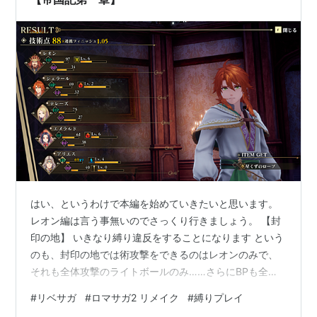
はい、というわけで本編を始めていきたいと思います。
レオン編は言う事無いのでさっくり行きましょう。 【封
印の地】 いきなり縛り違反をすることになります という
のも、封印の地では術攻撃をできるのはレオンのみで、
それも全体攻撃のライトボールのみ……さらにBPも全然
ないので敵を倒す前に術酒が尽きるという事態が発生し
#
リベサガ
#
ロマサガ2 リメイク
#
縛りプレイ
ました。 なので断腸の思いで、封印の地では、ベア、ジ