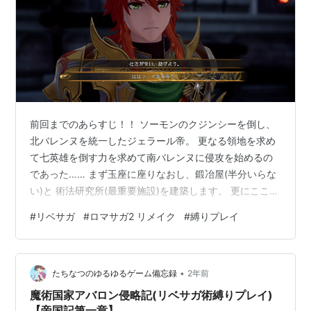
前回までのあらすじ！！ ソーモンのクジンシーを倒し、
北バレンヌを統一したジェラール帝。 更なる領地を求め
て七英雄を倒す力を求めて南バレンヌに侵攻を始めるの
であった…… まず玉座に座りなおし、鍛冶屋(半分いらな
い)と 術法研究所(最重要施設)を建築します。 更にここで
リメイクの目玉要素、せんせい探しが解禁！！ ひとまず
#
リベサガ
#
ロマサガ2 リメイク
#
縛りプレイ
北バレンヌのせんせいを探します。 このせんせい探しい
いですよね、自分はドラクエの小さなメダル集めが割と
嫌いな人種なのですが、このせんせい探しは程よい難易
•
度と何より隠れてるせんせいが可愛いおかげで攻略情報
たちなつのゆるゆるゲーム備忘録
2年前
なしでもかなり楽しんで探せました！！ 流石サガ開発、
魔術国家アバロン侵略記(リベサガ術縛りプレイ)
ゲームの楽しさの何たるかをよ…
【帝国記第一章】