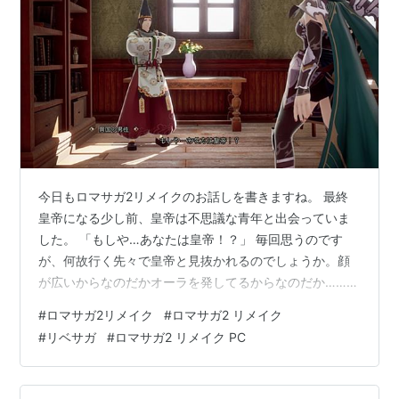
今日もロマサガ2リメイクのお話しを書きますね。 最終
皇帝になる少し前、皇帝は不思議な青年と出会っていま
した。 「もしや…あなたは皇帝！？」 毎回思うのです
が、何故行く先々で皇帝と見抜かれるのでしょうか。顔
が広いからなのだかオーラを発してるからなのだか……分
かりませんが、この人も皇帝と気付いたようです。 「い
#
ロマサガ2リメイク
#
ロマサガ2 リメイク
や、失礼しました。私は陰陽師のセイメイと申しま
#
リベサガ
#
ロマサガ2 リメイク PC
す。」 セイメイさんですか。して何か御用でも？ 用が無
いなら帰りますが。 「実はこの辺りに古代の魔術書があ
るらしく…。 それは興味深いです。どんなことが書いて