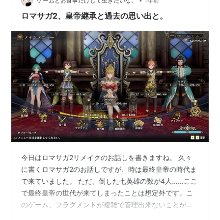
•
う進めるかもプレイヤーが自由に決めて物語を描いてい
ゲームとお食事だけして生きたいな。
1年前
くことができる。このシステムは自分だけの物語を作り
ロマサガ2、皇帝継承と過去の思い出と。
たい欲が強い私にとって好都合なシステムだ…
今日はロマサガ2リメイクのお話しを書きますね。 久々
に書くロマサガ2のお話しですが、時は最終皇帝の時代ま
で来ていました。 ただ、倒した七英雄の数が4人……ここ
で最終皇帝の世代が来てしまったことは想定外です。こ
のゲーム、フラグメントが複雑で管理出来ないことが多
いのですよ。 陰陽師を仲間にしたかったので最終皇帝は