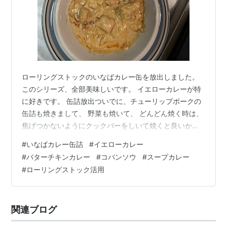
ローリングストックのいなばカレー缶を放出しました。
このシリーズ、全部美味しいです。 イエローカレーが特
に好きです。 缶詰放出ついでに、チューリップポークの
缶詰も焼きまして、 野菜も焼いて、 どんどん焼く時は、
焦げつかないようにクックパーをしいて焼くと良いかも
(^^) で、カレーに焼いたものをのせてスープカレー風に
#
いなばカレー缶詰
#
イエローカレー
盛り付ければ、 完成でーす＼(^o^)／ マヨ醤油に菜葉の
#
バターチキンカレー
#
コバンソウ
#
スープカレー
茎が立ってる笑 ・・・ 庭に生えていた可愛い草。 写真
#
ローリングストック活用
をパチリと撮って検索したところ、コバンソウというら
しい。 別名タワラムギ。 雑草という名の植物は、無いの
ですねー(^^)
関連ブログ