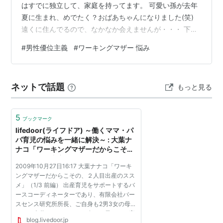
はすでに独立して、家庭を持ってます。 可愛い孫が去年
夏に生まれ、めでたく？おばあちゃんになりました(笑)
遠くに住んでるので、なかなか会えませんが・・・ 下に
二人いますが、中学生と小学生がいます。 中学生は、や
#
男性優位主義
#
ワーキングマザー 悩み
やこしい感じで絶賛反抗期なので、扱いに困ること 多々
ありますが、自分が産んだ子なのでどこまでも、しつこ
く 関わってたやろうと思ってます。 会社での立場は、男
ネットで話題
もっと見る
性優位の古い体質なので、なかなか女性が 管理職になる
のが難しいです。 働きが、いまいちでも年齢、男性とい
うだけでどんどん昇格してい…
5
ブックマーク
lifedoor(ライフドア) ～働くママ・パ
パ育児の悩みを一緒に解決～ : 大葉ナ
ナコ「ワーキングマザーだからこそ
の、２人目出産のススメ」（1/3 前
2009年10月27日16:17 大葉ナナコ「ワーキ
編）
ングマザーだからこその、２人目出産のスス
メ」（1/3 前編） 出産育児をサポートするバ
ースコーディネーターであり、有限会社バー
スセンス研究所所長、ご自身も2男3女の母で
もある大葉ナナコさんに、多くの子どもを育
blog.livedoor.jp
てる歓びと秘訣について伺いました。 ■ワー