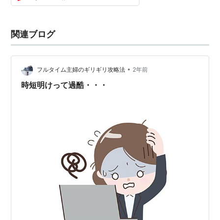
キングマザーだから...
関連ブログ
•
フルタイム主婦のギリギリ攻略法
2年前
時短明けって過酷・・・