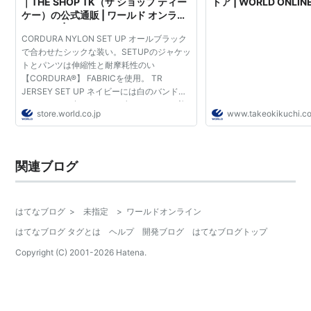
｜THE SHOP TK（ザ ショップ ティー
トア | WORLD ONLIN
ケー）の公式通販 | ワールド オンライ
ンストア | WORLD ONLINE STORE
CORDURA NYLON SET UP オールブラック
で合わせたシックな装い。SETUPのジャケッ
トとパンツは伸縮性と耐摩耗性のい
【CORDURA®】 FABRICを使用。 TR
JERSEY SET UP ネイビーには白のバンドカ
ラーシャツを合わせて、Vゾーンをラフに着
store.world.co.jp
www.takeokikuchi.c
るのが今の気分。360°ストレッチのジャージ
ー素材でリラックス感も嬉しいポイント。
AMUN...
関連ブログ
はてなブログ
>
未指定
>
ワールドオンライン
はてなブログ タグとは
ヘルプ
開発ブログ
はてなブログトップ
Copyright (C) 2001-
2026
Hatena.