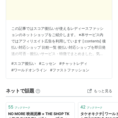
この記事ではスコア後払いが使えるレディースファッシ
ョンのネットショップをご紹介します。 ※本サービス内
ではアフィリエイト広告を利用しています [:contents] 後
払い対応ショップ 比較一覧 後払い対応ショップを即日発
送の可否・後払いサービス・特徴でまとめました。気に
なるショップ名をクリックすると、詳しい紹介にジャン
#
スコア後払い
#
ニッセン
#
チャットレディ
プできます。 ※スマホの方は→横スクロールで表示でき
#
ワールドオンライン
#
ファストファッション
ます。 ショップ名 即日発送 後払い対応 特徴・注目ポイ
ント ニッセン △（配送：2~3営業日で発送） ◎（後払
い） ニッセンは、カタログ通販から始まったレディース
ネットで話題
もっと見る
ファッション・インナー・インテリア・美容グッズを取
り扱うECサ…
55
42
ブックマーク
ブックマーク
NO MORE 映画泥棒 × THE SHOP TK
タケオキクチ| ワール