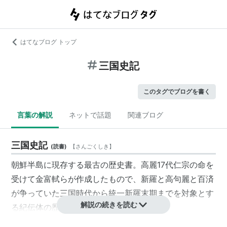
はてなブログ トップ
三国史記
このタグでブログを書く
言葉の解説
ネットで話題
関連ブログ
三国史記
(
読書
)
【
さんごくしき
】
朝鮮半島に現存する最古の歴史書。高麗17代仁宗の命を
受けて金富軾らが作成したもので、新羅と高句麗と百済
が争っていた三国時代から統一新羅末期までを対象とす
解説の続きを読む
る紀伝体の歴史書である。