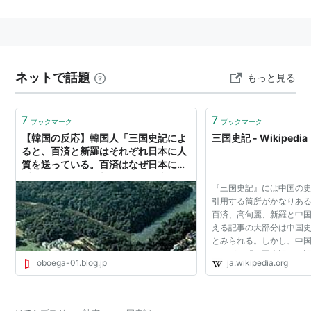
ネットで話題
もっと見る
7
7
ブックマーク
ブックマーク
【韓国の反応】韓国人「三国史記によ
三国史記 - Wikipedia
ると、百済と新羅はそれぞれ日本に人
質を送っている。百済はなぜ日本に人
質を送ったのか？新羅はなぜ日本に人
『三国史記』には中国の
質を送ったのか？」【任那日本府】 :
引用する筒所がかなりあ
【韓国の反応】みずきの女子知韓宣言
百済、高句麗、新羅と中
（´∀｀*)
える記事の大部分は中国
とみられる。しかし、中
いながら『三国史記』に
oboega-01.blog.jp
ja.wikipedia.org
事が数多く、今西龍は、
中国史書から関係...