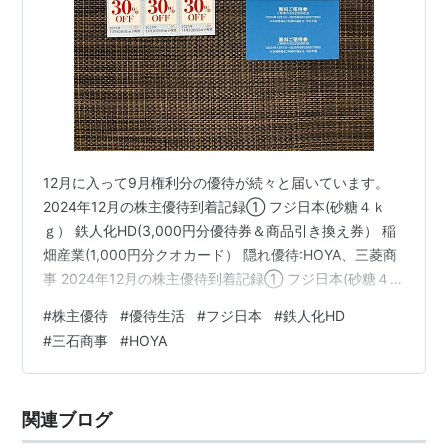
12月に入って9月権利分の優待が続々と届いています。
2024年12月の株主優待到着記録① フジ日本(砂糖４ｋ
ｇ） 鉄人化HD(3,000円分優待券＆商品引き換え券） 稲
畑産業(1,000円分クオカード） 隠れ優待:HOYA、三菱商
事 2024年12月の株主優待到着記録① フジ日本(砂糖４ｋ
ｇ） フジ日本からはお砂糖が届きました！！100株で４
#
株主優待
#
優待生活
#
フジ日本
#
鉄人化HD
㎏。昨年分もまだ余っているけど…。賞味期限ないから
#
三石商事
#
HOYA
大丈夫。この株持っていれば一生お砂糖買わないで済み
ます。 鉄人化HD(3,000円分優待券＆商品引き換え券）
鉄人化HDからは3.000円分の優待券と、スパークリング
関連ブログ
ワインかラーメンギフトセットをいただけ…