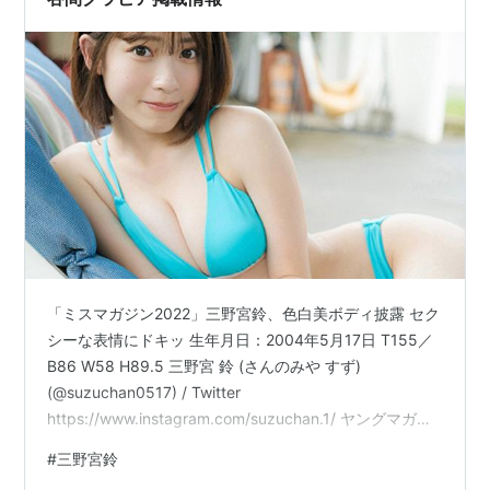
「ミスマガジン2022」三野宮鈴、色白美ボディ披露 セク
シーな表情にドキッ 生年月日：2004年5月17日 T155／
B86 W58 H89.5 三野宮 鈴 (さんのみや すず)
(@suzuchan0517) / Twitter
https://www.instagram.com/suzuchan.1/ ヤングマガジ
ン 2022年47号 [2022年10月24日発売] [雑誌] 作者:岡本
#
三野宮鈴
倫,マナカミユイ,加納万太郎,南勝久,細川忠孝,三田紀房,永