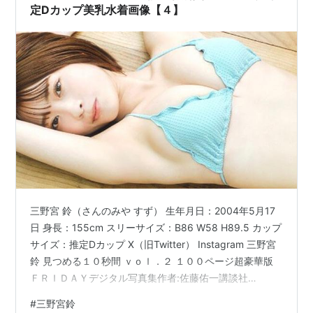
定Dカップ美乳水着画像【４】
三野宮 鈴（さんのみや すず） 生年月日：2004年5月17
日 身長：155cm スリーサイズ：B86 W58 H89.5 カップ
サイズ：推定Dカップ X（旧Twitter） Instagram 三野宮
鈴 見つめる１０秒間 ｖｏｌ．２ １００ページ超豪華版
ＦＲＩＤＡＹデジタル写真集作者:佐藤佑一講談社
Amazon三野宮鈴 見つめる１０秒間 ｖｏｌ．１ ＦＲＩＤ
#
三野宮鈴
ＡＹデジタル写真集作者:佐藤佑一講談社Amazon【デジ