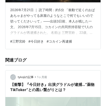
2026年7月21日 ｜ 読了時間：約5分 「衝動で近くのおば
あちゃまがやってる床屋のようなとこで何でもいいので
切ってくださいって」——出頭3日前、本人が残した一
文。 2026年7月15日、コカインの共同所持容疑で1人の
グラドルが再逮捕された。 名前は 三野宮鈴 、22歳。
2020年にABEMA『 今日、好きになりました。 夏空編 』
#
三野宮鈴
#
今日好き
#
コカイン再逮捕
に出ていた、と言えば思い出す人もいるだろう。 発覚の
きっかけは 通報1本 、逮捕までのあいだに本人がSNSに
残した "奇行"投稿 がある。 ケタミンで捕まったはずの人
関連ブログ
が、なぜ7月にコカインでもう一度捕まったのか。 この
記事でわかること 22歳グラドルは三野宮鈴、…
•
tykojiの記事
1ヶ月前
【衝撃】『今日好き』出演グラドルが逮捕…“薬物
TikToker”との黒い繋がりとは？