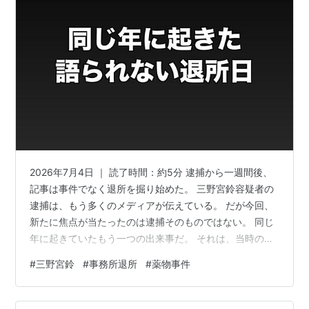
2026年7月4日 ｜ 読了時間：約5分 逮捕から一週間後、
記事は事件でなく退所を掘り始めた。 三野宮鈴容疑者の
逮捕は、もう多くのメディアが伝えている。 だが今回、
新たに焦点が当たったのは逮捕そのものではない。 同じ
年に起きていたもう一つの出来事だ。 それは、当時の所
属事務所からの退所だった。 薬物の疑惑と事務所退所
#
三野宮鈴
#
事務所退所
#
薬物事件
は、本当に関係があるのか。 この記事でわかること 逮捕
から1週間、浮かんだ新事実 通報から逮捕まで、事件の全
経緯 なぜ人は「繋がった」と言いたがるか 疑惑と退所、