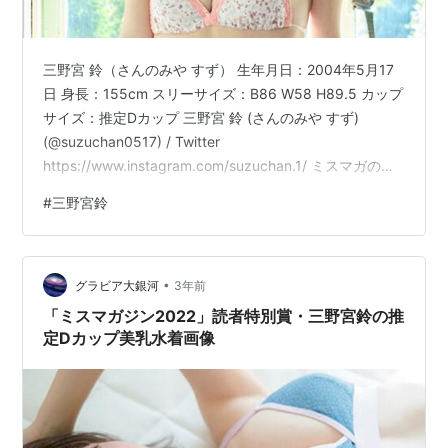
三野宮 鈴（さんのみや すず） 生年月日：2004年5月17
日 身長：155cm スリーサイズ：B86 W58 H89.5 カップ
サイズ：推定Dカップ 三野宮 鈴 (さんのみや すず)
(@suzuchan0517) / Twitter
https://www.instagram.com/suzuchan.1/ ミスマガのア
ソビバ！ 三野宮鈴 ミスマガ２０２２とお家で過ごす２人
#
三野宮鈴
の時間 ヤンマガデジタル写真集作者:三野宮鈴講談社
Amazon三野宮鈴 ミスマガのアソビバ！ ミスマガ２０２
２制服グラビア～卒業の季節～ ヤンマガデジタル写真集
•
作者:三野宮鈴講談社Amazonミスマガジン２０２２ソロ
グラビア大銀河
3年前
グラ…
「ミスマガジン2022」読者特別賞・三野宮鈴の推
定Dカップ美乳水着画像