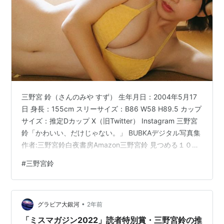
三野宮 鈴（さんのみや すず） 生年月日：2004年5月17
日 身長：155cm スリーサイズ：B86 W58 H89.5 カップ
サイズ：推定Dカップ X（旧Twitter） Instagram 三野宮
鈴「かわいい、だけじゃない。」 BUBKAデジタル写真集
作者:三野宮鈴白夜書房Amazon三野宮鈴 見つめる１０秒
間 ｖｏｌ．２ １００ページ超豪華版 ＦＲＩＤＡＹデジ
#
三野宮鈴
タル写真集作者:佐藤佑一講談社Amazon【デジタル限
定】三野宮鈴写真集「鈴の一番かわいいところ」 週プレ
PHOTO BOOK作者:三野宮鈴週刊プレイボーイAmazon三
•
野宮鈴 見つめる１０秒間 ｖｏｌ．１ ＦＲＩＤＡＹデジ
グラビア大銀河
2年前
タル…
「ミスマガジン2022」読者特別賞・三野宮鈴の推