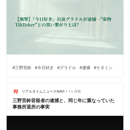
#
三野宮鈴
#
今日好き
#
グラドル
#
逮捕
#
ケタミン
•
リアルタイムニュースNAVI
1ヶ月前
三野宮鈴容疑者の逮捕と、同じ年に重なっていた
事務所退所の事実