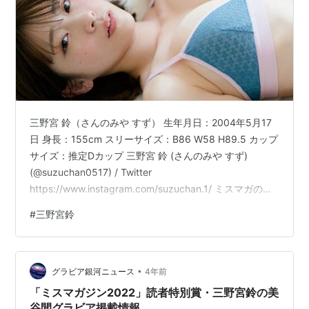
三野宮 鈴（さんのみや すず） 生年月日：2004年5月17
日 身長：155cm スリーサイズ：B86 W58 H89.5 カップ
サイズ：推定Dカップ 三野宮 鈴 (さんのみや すず)
(@suzuchan0517) / Twitter
https://www.instagram.com/suzuchan.1/ ミスマガのア
ソビバ！ 三野宮鈴 ミスマガ２０２２とお家で過ごす２人
#
三野宮鈴
の時間 ヤンマガデジタル写真集作者:三野宮鈴講談社
Amazon三野宮鈴 ミスマガのアソビバ！ ミスマガ２０２
２制服グラビア～卒業の季節～ ヤンマガデジタル写真集
•
作者:三野宮鈴講談社Amazonミスマガジン２０２２ソロ
グラビア銀河ニュース
4年前
グラ…
「ミスマガジン2022」読者特別賞・三野宮鈴の美
谷間グラビア掲載情報