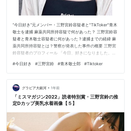
“今日好き”元メンバー・三野宮鈴容疑者と"TikToker"青木
敬士を逮捕 麻薬共同所持容疑で何があった？ 三野宮鈴容
疑者と青木敬士容疑者に何があった？逮捕までの経緯 麻
薬共同所持容疑とは？警察が発表した事件の概要 三野宮
鈴容疑者のプロフィール 「今日、好きになりました。」
出演で注目を集めた経歴 青木敬士郎容疑者とは？
#
今日好き
#
三野宮鈴
#
青木敬士郎
#
Tiktoker
TikTokerとしての活動やプロフィール SNSの反応は？フ
ァンの驚きと今後の活動への影響 “今日好き”元メンバ
ー・三野宮鈴容疑者と"TikToker"青木敬士を逮捕 麻薬共
•
同所持容疑で何があった？ Instagram 恋愛リアリティー
グラビア大銀河
1年前
番組「今日、好きになりました。」に出演し、…
「ミスマガジン2022」読者特別賞・三野宮鈴の推
定Dカップ美乳水着画像【５】