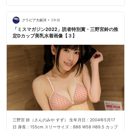
タル限定】三野宮鈴写真集「鈴の一番かわいいところ」
週プレ PHOTO BOOK作者:三野宮鈴週刊プレイボーイ
•
Amazon三野宮鈴 ミスマガのアソビバ！ ミスマガ２０２
グラビア大銀河
3年前
２制服グラビ…
「ミスマガジン2022」読者特別賞・三野宮鈴の推
定Dカップ美乳水着画像【３】
三野宮 鈴（さんのみや すず） 生年月日：2004年5月17
日 身長：155cm スリーサイズ：B86 W58 H89.5 カップ