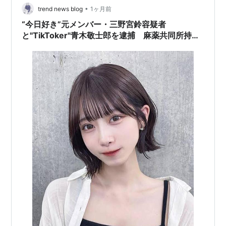
•
同じ年に起きた重なり 事務所が語らなかった一つの言葉
trend news blog
1ヶ月前
この先、三野宮容疑者はどうなるか 逮捕から1週間、浮か
“今日好き”元メンバー・三野宮鈴容疑者
んだ新事実 …
と"TikToker"青木敬士郎を逮捕 麻薬共同所持容
疑で何があった？