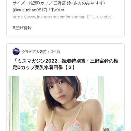
サイズ：推定Dカップ 三野宮 鈴 (さんのみや すず)
(@suzuchan0517) / Twitter
https://www.instagram.com/suzuchan.1/ ミスマガのア
ソビバ！ 三野宮鈴 ミスマガ２０２２とお家で過ごす２人
#
三野宮鈴
の時間 ヤンマガデジタル写真集作者:三野宮鈴講談社
Amazon三野宮鈴 ミスマガのアソビバ！ ミスマガ２０２
２制服グラビア～卒業の季節～ ヤンマガデジタル写真集
•
作者:三野宮鈴講談社Amazonミスマガジン２０２２ソロ
グラビア大銀河
3年前
グラ…
「ミスマガジン2022」読者特別賞・三野宮鈴の推
定Dカップ美乳水着画像【２】