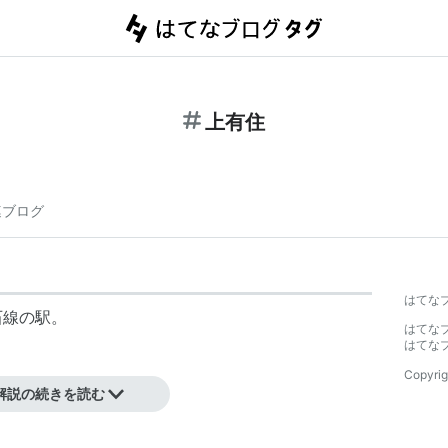
上有住
連ブログ
はてな
石線の駅。
はてな
はてな
Copyrig
解説の続きを読む