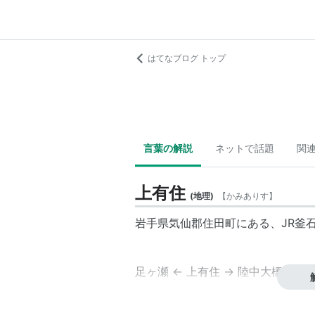
はてなブログ トップ
言葉の解説
ネットで話題
関
上有住
(
地理
)
【
かみありす
】
岩手県気仙郡住田町にある、JR釜
足ヶ瀬
← 上有住 →
陸中大橋