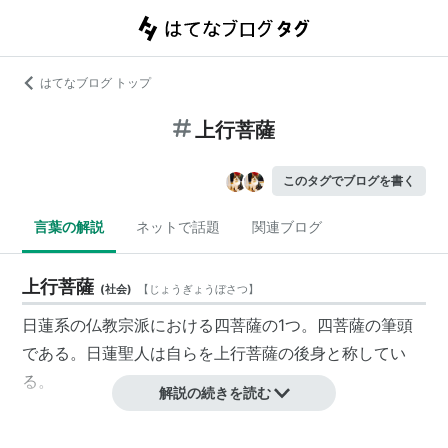
はてなブログ トップ
上行菩薩
このタグでブログを書く
言葉の解説
ネットで話題
関連ブログ
上行菩薩
(
社会
)
【
じょうぎょうぼさつ
】
日蓮系の仏教宗派における四菩薩の1つ。四菩薩の筆頭
である。日蓮聖人は自らを
上行菩薩
の後身と称してい
る。
解説の続きを読む