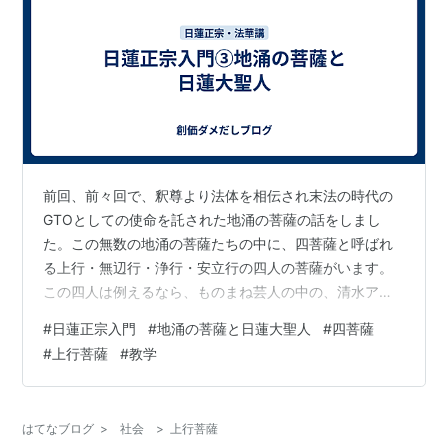
前回、前々回で、釈尊より法体を相伝され末法の時代の
GTOとしての使命を託された地涌の菩薩の話をしまし
た。この無数の地涌の菩薩たちの中に、四菩薩と呼ばれ
る上行・無辺行・浄行・安立行の四人の菩薩がいます。
この四人は例えるなら、ものまね芸人の中の、清水アキ
ラ・ビジーフォー・栗田貫一・コロッケの『ものまね四
#
日蓮正宗入門
#
地涌の菩薩と日蓮大聖人
#
四菩薩
天王』のような存在と思われがちですが、『ものまね四
#
上行菩薩
#
教学
天王』は、それぞれ所属事務所が違うのでリーダーとい
うのはいません。しかし四菩薩は同じ釈尊事務所に所属
する菩薩たちのなので四天王というより四人組のユニッ
はてなブログ
>
社会
>
上行菩薩
トです。四人組のアイドルといえば、私の大好きだった