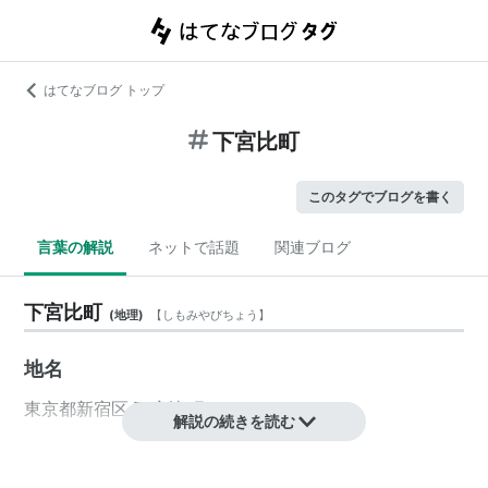
はてなブログ トップ
下宮比町
このタグでブログを書く
言葉の解説
ネットで話題
関連ブログ
下宮比町
(
地理
)
【
しもみやびちょう
】
地名
東京都
新宿区
下宮比町
解説の続きを読む