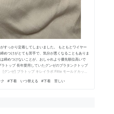
がすっかり定着してしまいました。 もともとワイヤー
の締めつけがとても苦手で、気分が悪くなることもありま
きは締めつけないことが、おしゃれより優先順位高いで
ブラトップ 長年愛用していたグンゼのブラタンクトップ
グンゼ] ブラトップ キレイラボ Fitte モールドカップ
] ブラトップ キレイラボ Fitte モールドカップブラタ
ンク
#
下着 いつ替える
#
下着 苦しい
 M 下着は4着を色違いやサイズ違いで着回して、半年か