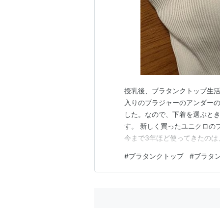
授乳後、ブラタンクトップ生活
入りのブラジャーのアンダー
した。なので、下着を選ぶと
す。 新しく買ったユニクロの
今まで3年ほど使ってきたのは、[
ブラタンクトップ です。 [グンゼ
#
ブラタンクトップ
#
ブラタ
ンクトップ レディース グレー
ら1年で新調する…