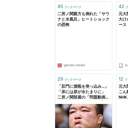
45
42
ブックマーク
二所ノ関親方も倒れた「サウ
元大
ナと水風呂」ヒートショック
大け
の恐怖
ース
gendai.media
w
29
12
ブックマーク
ブ
「肛門に酒瓶を突っ込み…」
元大
「床には尿が水たまりに」
こん
二所ノ関部屋の「問題動画」
NH
を入手…風紀崩壊の実態 | デ
イリー新潮