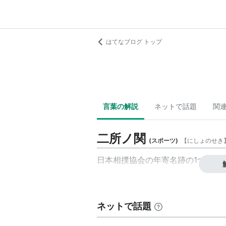
はてなブログ トップ
言葉の解説
ネットで話題
関
二所ノ関
(
スポーツ
)
【
にしょのせき
日本相撲協会の年寄名跡の1つ。
ネットで話題