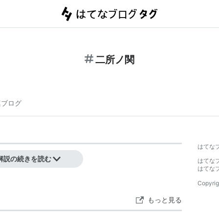
二所ノ関
連ブログ
】
はてな
解説の続きを読む
はてな
はてな
Copyrig
もっと見る