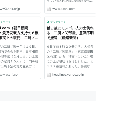
っていると同別院の関係者から１
１０番通報があった。大阪府警に
ww3.nhk.or.jp
www.asahi.com
よると、男性ははりにひもをかけ
て首をつった状態で見つかり、す
でに死亡していたという。 茨
5
ックマーク
ブックマーク
木署によると、同別院は数日前...
hi.com（朝日新聞
稽古後にモンゴル人力士倒れ
：貴乃花親方支持の６親
る 二所ノ関部屋、意識不明
事実上の破門 二所ノ関
で搬送 （産経新聞） -
- スポーツ
Yahoo!ニュース
撲の二所ノ関一門は１９日、
９日午前８時２０分ごろ、大相撲
都内で会合を開き、日本相撲
の「二所ノ関部屋」（東京都墨田
の理事選（２月１日、力士出
区両国）から「稽古（けいこ）後
事の定員１０人）に一門を離
に力士が嘔吐（おうと）した」と
て出馬予定の貴乃花親方（元
１１９番通報があった。警視庁な
）を支持する６親方に退席を
どによると、モンゴル出身で序二
ww.asahi.com
headlines.yahoo.co.jp
、事実上の破門とした。これ
段の釼剛（けんごう）（１８）＝
け、同一門は理事選への擁立
本名バートルフー・トゥルブジン
人から現職の放駒（元大関魁
＝が倒れ、意識不明の重体で病院
二所ノ関（元関脇金剛...
に搬送された。脳内に血腫が...