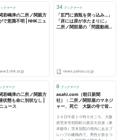
34
ブックマーク
ブックマーク
関若嶋津の二所ノ関親方
「肛門に酒瓶を突っ込み…」
がで意識不明 | NHKニュ
「床には尿が水たまりに」
二所ノ関部屋の「問題動画」
を入手…風紀崩壊の実態（デ
イリー新潮） - Yahoo!ニュ
ース
ww3.nhk.or.jp
news.yahoo.co.jp
8
ックマーク
ブックマーク
関若嶋津の二所ノ関親方
asahi.com（朝日新聞
睡状態も命に別状なし |
社）：二所ノ関部屋のマネジ
Kニュース
ャー、死亡 大阪の寺で首つ
り - 社会
２６日午前１０時５分ごろ、大阪
府茨木市別院町の真宗大谷派（東
本願寺）茨木別院の境内にあるプ
レハブの建物内で、男性が首をつ