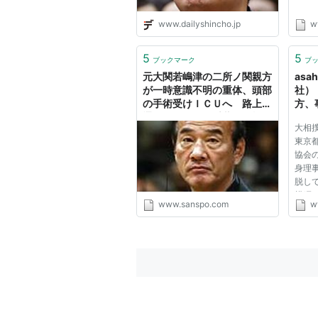
www.dailyshincho.jp
w
5
5
ブックマーク
ブ
元大関若嶋津の二所ノ関親方
asa
が一時意識不明の重体、頭部
社）
の手術受けＩＣＵへ 路上で
方、
通行人が発見 千葉・船橋 -
一門 
大相
スポーツ -
東京
SANSPO.COM（サンスポ）
協会
身理
脱し
横綱
www.sanspo.com
w
求め
を受
を３
傑）、