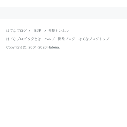
右車線は
環状8号線
赤羽、また、
明治通り
へ繋がる。
また、分岐後、赤羽方面は
練馬トンネル
に接続している
ため、さらに側道との分岐がある。
サミット井荻駅前店前に北換気所、ホンダ井荻店前に南
はてなブログ
>
地理
>
井荻トンネル
換気所がある。
はてなブログ タグとは
ヘルプ
開発ブログ
はてなブログトップ
トンネル内で事故が発生すると、アナウンスが流れる。
Copyright (C) 2001-
2026
Hatena.