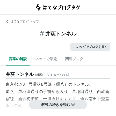
はてなブログ トップ
井荻トンネル
このタグでブログを書く
言葉の解説
ネットで話題
関連ブログ
井荻トンネル
(
地理
)
【
いおぎとんねる
】
東京都道311号環状8号線（環八）のトンネル。
環八、早稲田通りの手前から入り、早稲田通り、西武新
宿線、新青梅街道、千川通りをくぐり、環八南田中交差
解説の続きを読む
点で分岐。
左車線は
笹目通り
へ。