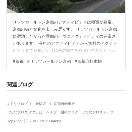
リッツカールトン京都のアクティビティは種類が豊富。
京都の街と文化を楽しみ尽くす。 リッツカールトン京都
に宿泊したかった理由の一つにアクティビティの豊富さ
があります。 有料のアクティビティから無料のアクティ
ビティまで京都という場所の特性を存分に生かしたライ
ンナップ。ホームページより主なアクティビティはこん
#
京都
#
リッツカールトン京都
#
京都自転車旅
な感じですが状況によりかわっていくと思います。 私は
ホテルにメールで希望を伝えて空き状況などによりアレ
ンジしてもらいました。 特にコロナ禍で参加人数を絞っ
関連ブログ
ていると思われるので宿泊の予約をしたらすぐに問い合
わせるのが良いかと思われます。 主な有料アクティビテ
ィ 主な無料アクティビティ 1泊だったの…
はてなブログ
>
未指定
>
京都自転車旅
はてなブログ タグとは
ヘルプ
開発ブログ
はてなブログトップ
Copyright (C) 2001-
2026
Hatena.