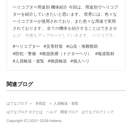
ヘリコプター用途別 機体紹介 今回は、用途別でヘリコプ
ターを紹介していきたいと思います。 世界には、色々な
ヘリコプターが使用されており、また色々な用途で実用
されております。 全ての機体を紹介することはできませ
んが、今後もアップロードしていきます。 ヘリコプター
用途別 機体紹介 災害対策 山岳・海難救助 防犯・警備 救
#
ヘリコプター
#
災害対策
#
山岳・海難救助
急医療（ドクターヘリ） 報道取材 人員輸送・遊覧 物資
#
防犯・警備
#
救急医療（ドクターヘリ）
#
報道取材
輸送 各種航空事業 社用・個人 災害対策 大地震や、山林
#
人員輸送・遊覧
#
物資輸送
#
個人ヘリ
火災等の大規模災害時に、情報収集、救助、消火、救援
物資の輸送などの救難活動を実施します。 » AS365 N3+
» H155 » H225 AS365 N3+ 総務省消防…
関連ブログ
はてなブログ
>
未指定
>
人員輸送・遊覧
はてなブログ タグとは
ヘルプ
開発ブログ
はてなブログトップ
Copyright (C) 2001-
2026
Hatena.