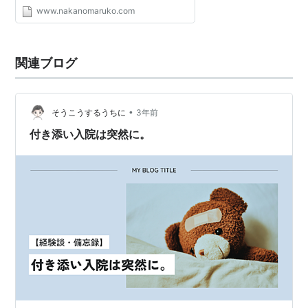
www.nakanomaruko.com
関連ブログ
•
そうこうするうちに
3年前
付き添い入院は突然に。