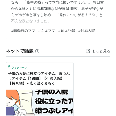
なら、 「夜中の咳」って本当に怖いですよね。。 数日前
から兄妹ともに風邪気味な我が家😅 昨夜、息子が寝なが
らゲホゲホと咳をし始め、 「発作につながる！？💦」と
不安な夜となりました。
#
転勤族のママ
#
２児ママ
#
育児記録
#
付添入院
ネットで話題
もっと見る
5
ブックマーク
子供の入院に役立つアイテム、暇つぶ
しアイテム【1週間】【付添入院】
【持ち物】 - 広く浅くまるく