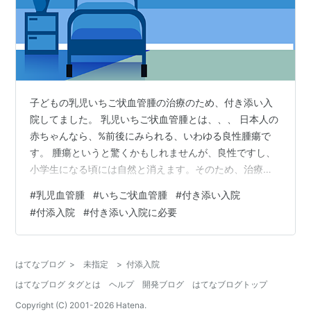
子どもの乳児いちご状血管腫の治療のため、付き添い入
院してました。 乳児いちご状血管腫とは、、、 日本人の
赤ちゃんなら、%前後にみられる、いわゆる良性腫瘍で
す。 腫瘍というと驚くかもしれませんが、良性ですし、
小学生になる頃には自然と消えます。そのため、治療を
しない場合もあります。ただし、腫瘍が萎んだ跡が残り
#
乳児血管腫
#
いちご状血管腫
#
付き添い入院
そうな可能性があることや、顔など、比較的目立つ場所
#
付添入院
#
付き添い入院に必要
にできた場合等の場合は、治療をします。 我が子も、顔
にできてしまったので治療することになりました。 な
お、発症原因は不明だそうです。 治療について 服薬とレ
はてなブログ
>
未指定
>
付添入院
ーザーによる治療がありますが、 最近は服薬が多いそう
はてなブログ タグとは
ヘルプ
開発ブログ
はてなブログトップ
です。 レーザー治療は、設備のある病…
Copyright (C) 2001-
2026
Hatena.