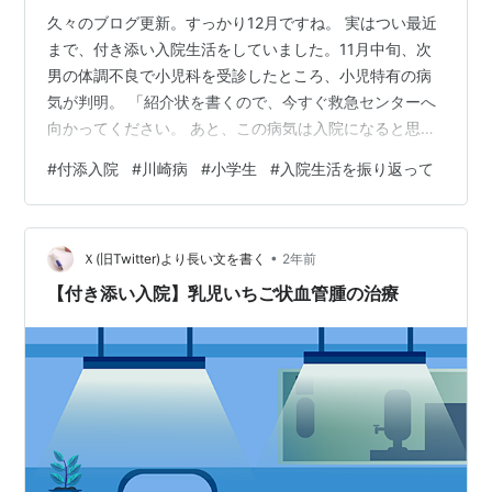
久々のブログ更新。すっかり12月ですね。 実はつい最近
まで、付き添い入院生活をしていました。11月中旬、次
男の体調不良で小児科を受診したところ、小児特有の病
気が判明。 「紹介状を書くので、今すぐ救急センターへ
向かってください。 あと、この病気は入院になると思い
ます。」 かかりつけ医から突然の告知、もらった紹介状
#
付添入院
#
川崎病
#
小学生
#
入院生活を振り返って
を持って、車で30分かけて街の大きな病院へ。あれよあ
れよという間に、即入院となりました。 （病気について
は、追々記事にしたいと思います…） 突然でも慌てな
•
い、付き添い入院生活(約10日間)で必要だと思ったもの
Ｘ(旧Twitter)より長い文を書く
2年前
を、経験者として備忘録に残したいと思います。 入院基
【付き添い入院】乳児いちご状血管腫の治療
本セット あると便利 病院で…