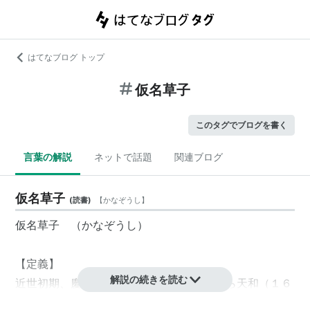
はてなブログ トップ
仮名草子
このタグでブログを書く
言葉の解説
ネットで話題
関連ブログ
仮名草子
(
読書
)
【
かなぞうし
】
仮名草子 （かなぞうし）
【定義】
解説の続きを読む
近世初期、慶長（１５９６〜１６１５）から天和（１６
８１〜８４）にかけての、約８０年間に作られた、小説