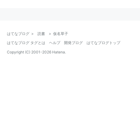
を中心とする散文文芸の総称。ただし、このように、散
文文芸全般を含める広い範囲とする説と、他方で、物
語・小説的な作品に限定すべきであるとする説もある。
はてなブログ
>
読書
>
仮名草子
この近世初期は、日本歴史の中でも代表的な啓蒙期であ
はてなブログ タグとは
ヘルプ
開発ブログ
はてなブログトップ
り、この時期に、漢字（振仮名付き）交じり仮名書きの
通俗平易な読み物が次々と作られた。これら一群の文学
Copyright (C) 2001-
2026
Hatena.
的著作に与えられたのが「仮名草子」という名称で、命
名は仮名草子研究を切り拓いた水谷不倒である。その数
は、はじめは１８０点ほどであったが、研究が進むにつ
れて増加して、現在では３００点にも達する。
作品の原本は、写本または版本（古活字本・整版本）と
して伝存するが、版本は出版の黎明期にふさわしく、全
体に版式もおおらかで、大きな本が多い。
【分類】
仮名草子は、物語・詩歌・日記・随筆・評論・実録など