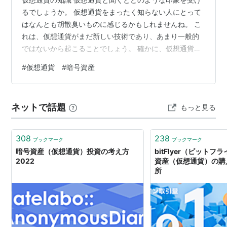
るでしょうか。 仮想通貨をまったく知らない人にとって
はなんとも胡散臭いものに感じるかもしれませんね。 こ
れは、仮想通貨がまだ新しい技術であり、あまり一般的
ではないから起こることでしょう。 確かに、仮想通貨の
世界では詐欺まがいのこともたくさんあります。 仮想通
#
仮想通貨 #暗号資産
貨は詐欺だという人や仮想通貨を胡散臭いものだという
人たちの多くは、仮想通貨のことをきちんと説明できま
せん。 仮想通貨のことを批判して良いのは、きちんと勉
ネットで話題
もっと見る
強し、新しい技術の発展を願う人でなければなりませ
ん。 知らないものを頭ごなしに否定することは、自分の
世界を狭めてしまいます。 仮想通貨のこ…
308
238
ブックマーク
ブックマーク
暗号資産（仮想通貨）投資の考え方
bitFlyer（ビットフラ
2022
資産（仮想通貨）の購
所