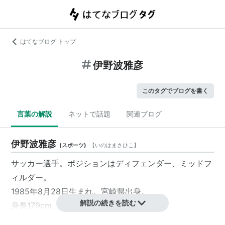
はてなブログ トップ
伊野波雅彦
このタグでブログを書く
言葉の解説
ネットで話題
関連ブログ
伊野波雅彦
(
スポーツ
)
【
いのはまさひこ
】
サッカー選手。ポジションはディフェンダー、ミッドフ
ィルダー。
1985年8月28日生まれ。宮崎県出身。
解説の続きを読む
身長179cm、体重73kg。血液型B型。