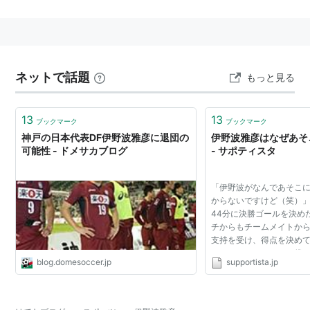
所属クラブ
-2000
宮崎市立生目台中学校
ネットで話題
もっと見る
2001-2003
鹿児島実業高等学校
13
13
ブックマーク
ブックマーク
2004-2005
神戸の日本代表DF伊野波雅彦に退団の
伊野波雅彦はなぜあそ
阪南大学
可能性 - ドメサカブログ
- サポティスタ
2006-2007
「伊野波がなんであそこ
FC東京
からないですけど（笑）」
44分に決勝ゴールを決め
2008-2011.7
チからもチームメイトか
鹿島アントラーズ
支持を受け、得点を決め
であそこにいたのか、僕
2011.7-2012.1
blog.domesoccer.jp
supportista.jp
ど（笑）」とキャプテン
始末。 では伊野...
HNKハイデュク・スプリト（クロアチア）
2012